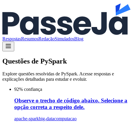
Respostas
Resumos
Redação
Simulados
Blog
Questões de
PySpark
Explore questões resolvidas de
PySpark
. Acesse respostas e
explicações detalhadas para estudar e evoluir.
92
% confiança
Observe o trecho de código abaixo. Selecione a
opção correta a respeito dele.
apache-spark
big-data
computacao