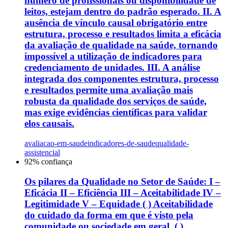
número de profissionais ou disponibilidade de
leitos, estejam dentro do padrão esperado. II. A
ausência de vínculo causal obrigatório entre
estrutura, processo e resultados limita a eficácia
da avaliação de qualidade na saúde, tornando
impossível a utilização de indicadores para
credenciamento de unidades. III. A análise
integrada dos componentes estrutura, processo
e resultados permite uma avaliação mais
robusta da qualidade dos serviços de saúde,
mas exige evidências científicas para validar
elos causais.
avaliacao-em-saude
indicadores-de-saude
qualidade-
assistencial
92
% confiança
Os pilares da Qualidade no Setor de Saúde: I –
Eficácia II – Eficiência III – Aceitabilidade IV –
Legitimidade V – Equidade ( ) Aceitabilidade
do cuidado da forma em que é visto pela
comunidade ou sociedade em geral. ( )