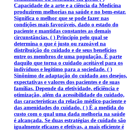
Capacidade de a arte e a ciência da Medicina
produzirem melhorias na saúde e no bem-estar.
Significa o melhor que se pode fazer nas
condições mais favoráveis, dado o estado do
paciente e mantidas constantes as demais
circunstâncias. ( ) Princípio pelo qual se
determina o que é justo ou razoável na
distribuição do cuidado e de seus benefícios
entre os membros de uma população. É parte
daquilo que torna o cuidado aceitável para os
indivíduos e legítimo para a sociedade. ( )
Sinônimo de adaptação do cuidado aos desejos,
expectativas e valores dos pacientes e de suas
famílias. Depende da efetividade, eficiência e
otimização, além da acessibilidade do cuidado,
das características da relação médico-paciente e
das amenidades do cuidado. ( ) É a medida do
custo com o qual uma dada melhoria na saúde
é alcançada. Se duas estratégias de cuidado são
igualmente eficazes e efetivas, a mais eficiente é