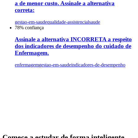
a de menor custo. Assinale a alternativa
correta:
gestao-em-saude
qualidade-assistencial
saude
78
% confiança
Assinale a alternativa INCORRETA a respeito
dos indicadores de desempenho do cuidado de
Enfermagem.
enfermagem
gestao-em-saude
indicadores-de-desempenho
Comece a estudar de forma inteligente