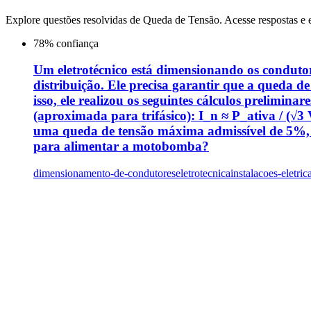
Explore questões resolvidas de
Queda de Tensão
. Acesse respostas e 
78
% confiança
Um eletrotécnico está dimensionando os condutor
distribuição. Ele precisa garantir que a queda d
isso, ele realizou os seguintes cálculos prelimin
(aproximada para trifásico): I_n ≈ P_ativa / (√3
uma queda de tensão máxima admissível de 5%, c
para alimentar a motobomba?
dimensionamento-de-condutores
eletrotecnica
instalacoes-eletric