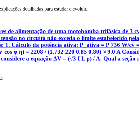
explicações detalhadas para estudar e evoluir.
es de alimentação de uma motobomba trifásica de 3 cv
e tensão no circuito não exceda o limite estabelecido
ares: 1. Cálculo da potência ativa: P_ativa = P 736 W/c
 V cos φ η) = 2208 / (1.732 220 0.85 0.80) ≈ 9.0 A Con
onsidere a equação ΔV = (√3 I L ρ) / A. Qual a seção
as