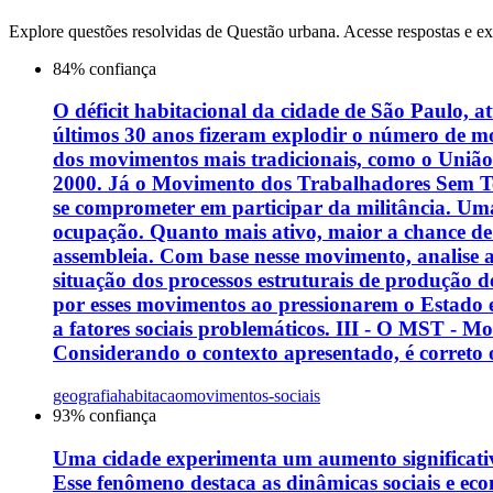
Explore questões resolvidas de
Questão urbana
. Acesse respostas e ex
84
% confiança
O déficit habitacional da cidade de São Paulo, 
últimos 30 anos fizeram explodir o número de mov
dos movimentos mais tradicionais, como o União
2000. Já o Movimento dos Trabalhadores Sem Tet
se comprometer em participar da militância. Um
ocupação. Quanto mais ativo, maior a chance de
assembleia. Com base nesse movimento, analise as
situação dos processos estruturais de produção d
por esses movimentos ao pressionarem o Estado e
a fatores sociais problemáticos. III - O MST - 
Considerando o contexto apresentado, é correto 
geografia
habitacao
movimentos-sociais
93
% confiança
Uma cidade experimenta um aumento significativ
Esse fenômeno destaca as dinâmicas sociais e e