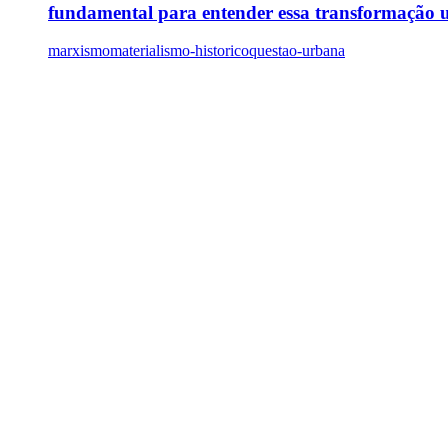
fundamental para entender essa transformação
marxismo
materialismo-historico
questao-urbana