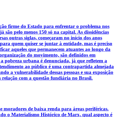
ação firme do Estado para enfrentar o problema nos
á são pelo menos 150 só na capital. As dissidências
as outras siglas, começaram no início dos anos
ra quem quiser se juntar à entidade, mas é preciso
ificar aqueles que permanecem atuantes ao longo da
 organização do movimento, são definidos em
, a pobreza urbana é denunciada, já que refletem a
no atendimento ao público é uma contrapartida almejada
ndo a vulnerabilidade dessas pessoas e sua exposição
 relação com a questão fundiária no Brasil.
 moradores de baixa renda para áreas periféricas.
do o Materialismo Histórico de Marx, qual aspecto é