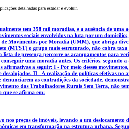
plicações detalhadas para estudar e evoluir.
atualmente tem 358 mil moradias, e a ausência de uma 
imentos sociais envolvidos na luta por um domicílio; j
 de Movimentos por Moradia (UMM), que abriga divers
o (MTST) o grupo mais estruturado, não cobra taxa pa
a lista de presença percorre os acampamentos para ver
 conseguir uma moradia antes. Os critérios, segundo a
 afirmativas a seguir: I - Por meio desses movimentos
e desalojados. II - A realização de políticas efetivas 
 denunciarem as contradições da sociedade, demonstra
Movimento dos Trabalhadores Rurais Sem Terra, não tem
o que se afirma em:
o nos preços de imóveis, levando a um deslocamento de
conômicas em transformação na estrutura urbana. Segun