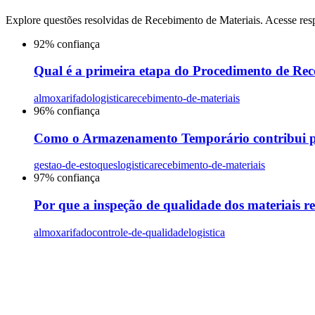
Explore questões resolvidas de
Recebimento de Materiais
. Acesse res
92
% confiança
Qual é a primeira etapa do Procedimento de Re
almoxarifado
logistica
recebimento-de-materiais
96
% confiança
Como o Armazenamento Temporário contribui par
gestao-de-estoques
logistica
recebimento-de-materiais
97
% confiança
Por que a inspeção de qualidade dos materiais r
almoxarifado
controle-de-qualidade
logistica