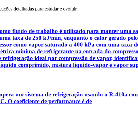
cações detalhadas para estudar e evoluir.
mo fluido de trabalho é utilizado para manter uma sala
, a uma taxa de 250 kJ/min, enquanto o calor gerado p
ressor como vapor saturado a 400 kPa com uma taxa de 
trica mínima de refrigerante na entrada do compresso
 refrigeração ideal por compressão de vapor, identifi
líquido comprimido, mistura líquido-vapor e vapor su
era um sistema de refrigeração usando o R-410a com 
°C. O coeficiente de performance é de