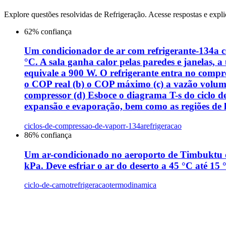
Explore questões resolvidas de
Refrigeração
. Acesse respostas e expli
62
% confiança
Um condicionador de ar com refrigerante-134a co
°C. A sala ganha calor pelas paredes e janelas
equivale a 900 W. O refrigerante entra no comp
o COP real (b) o COP máximo (c) a vazão volumé
compressor (d) Esboce o diagrama T-s do ciclo de
expansão e evaporação, bem como as regiões de 
ciclos-de-compressao-de-vapor
r-134a
refrigeracao
86
% confiança
Um ar-condicionado no aeroporto de Timbuktu op
kPa. Deve esfriar o ar do deserto a 45 °C até 15 
ciclo-de-carnot
refrigeracao
termodinamica