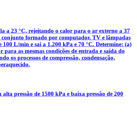
 a 23 °C, rejeitando o calor para o ar externo a 37
elo conjunto formado por computador, TV e lâmpadas
100 L/min e sai a 1.200 kPa e 70 °C. Determine: (a)
r para as mesmas condições de entrada e saída do
cando os processos de compressão, condensação,
peraquecido.
alta pressão de 1500 kPa e baixa pressão de 200