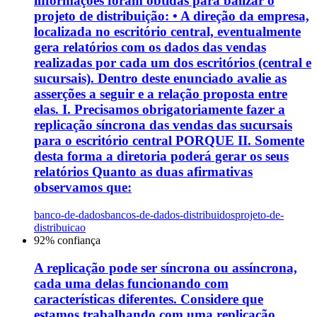
informações foram obtidas para balizar o
projeto de distribuição: • A direção da empresa,
localizada no escritório central, eventualmente
gera relatórios com os dados das vendas
realizadas por cada um dos escritórios (central e
sucursais). Dentro deste enunciado avalie as
asserções a seguir e a relação proposta entre
elas. I. Precisamos obrigatoriamente fazer a
replicação síncrona das vendas das sucursais
para o escritório central PORQUE II. Somente
desta forma a diretoria poderá gerar os seus
relatórios Quanto as duas afirmativas
observamos que:
banco-de-dados
bancos-de-dados-distribuidos
projeto-de-
distribuicao
92
% confiança
A replicação pode ser síncrona ou assíncrona,
cada uma delas funcionando com
características diferentes. Considere que
estamos trabalhando com uma replicação