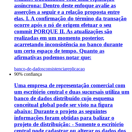
assíncrona: Dentro deste enfoque avalie as
asserções a seguir e a relação proposta entre
elas. I. A confirmação do término da transação
ocorre após o nó de origem efetuar o seu
commit PORQUE II. As atualizações são
realizadas em um momento posterior,
acarretando inconsistência no banco durante
um certo espaço de tempo. Quanto as
afirmativas podemos notar que:
banco-de-dados
consistencia
replicacao
90
% confiança
Uma empresa de representação comercial com
um escritório central e duas sucursais utiliza um
banco de dados distribuído cujo esquema
conceitual global pode ser visto na figura
abaixo: Durante o projeto as seguintes
informações foram obtidas para balizar o
projeto de distribuição: - Somente o escritório
central pode cadastrar ou alterar os dados dos