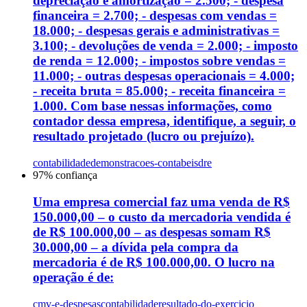
depreciação e amortização = 2.500; - despesa
financeira = 2.700; - despesas com vendas =
18.000; - despesas gerais e administrativas =
3.100; - devoluções de venda = 2.000; - imposto
de renda = 12.000; - impostos sobre vendas =
11.000; - outras despesas operacionais = 4.000;
- receita bruta = 85.000; - receita financeira =
1.000. Com base nessas informações, como
contador dessa empresa, identifique, a seguir, o
resultado projetado (lucro ou prejuízo).
contabilidade
demonstracoes-contabeis
dre
97
% confiança
Uma empresa comercial faz uma venda de R$
150.000,00 – o custo da mercadoria vendida é
de R$ 100.000,00 – as despesas somam R$
30.000,00 – a dívida pela compra da
mercadoria é de R$ 100.000,00. O lucro na
operação é de:
cmv-e-despesas
contabilidade
resultado-do-exercicio