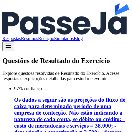
Respostas
Resumos
Redação
Simulados
Blog
Questões de
Resultado do Exercício
Explore questões resolvidas de
Resultado do Exercício
. Acesse
respostas e explicações detalhadas para estudar e evoluir.
97
% confiança
Os dados a seguir são as projeções do fluxo de
caixa para determinado período de uma
empresa de confecção. Não estão indicando a
natureza de cada conta, se débito ou crédito: -
custo de mercadorias e serviços = 38.000; -