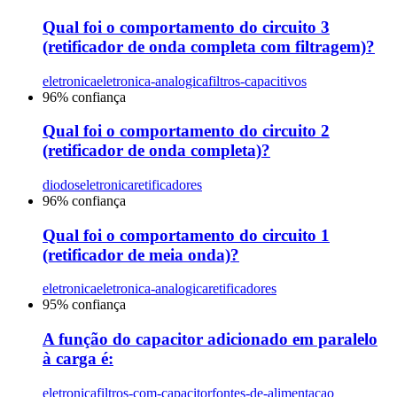
Qual foi o comportamento do circuito 3
(retificador de onda completa com filtragem)?
eletronica
eletronica-analogica
filtros-capacitivos
96
% confiança
Qual foi o comportamento do circuito 2
(retificador de onda completa)?
diodos
eletronica
retificadores
96
% confiança
Qual foi o comportamento do circuito 1
(retificador de meia onda)?
eletronica
eletronica-analogica
retificadores
95
% confiança
A função do capacitor adicionado em paralelo
à carga é:
eletronica
filtros-com-capacitor
fontes-de-alimentacao