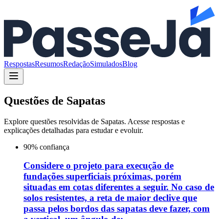
Respostas
Resumos
Redação
Simulados
Blog
Questões de
Sapatas
Explore questões resolvidas de
Sapatas
. Acesse respostas e
explicações detalhadas para estudar e evoluir.
90
% confiança
Considere o projeto para execução de
fundações superficiais próximas, porém
situadas em cotas diferentes a seguir. No caso de
solos resistentes, a reta de maior declive que
passa pelos bordos das sapatas deve fazer, com