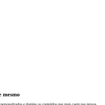
je mesmo
s personalizados e domine os conteúdos que mais caem nas provas.