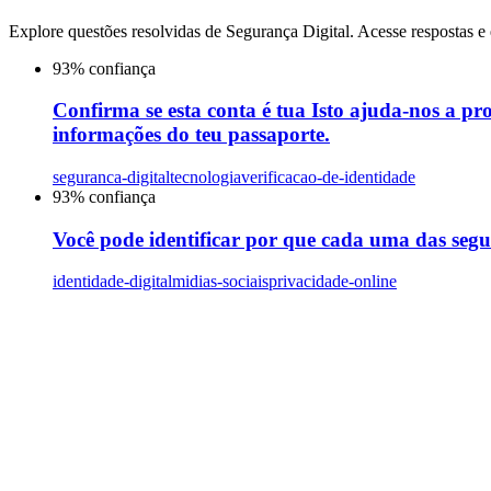
Explore questões resolvidas de
Segurança Digital
. Acesse respostas e
93
% confiança
Confirma se esta conta é tua Isto ajuda-nos a pr
informações do teu passaporte.
seguranca-digital
tecnologia
verificacao-de-identidade
93
% confiança
Você pode identificar por que cada uma das segui
identidade-digital
midias-sociais
privacidade-online