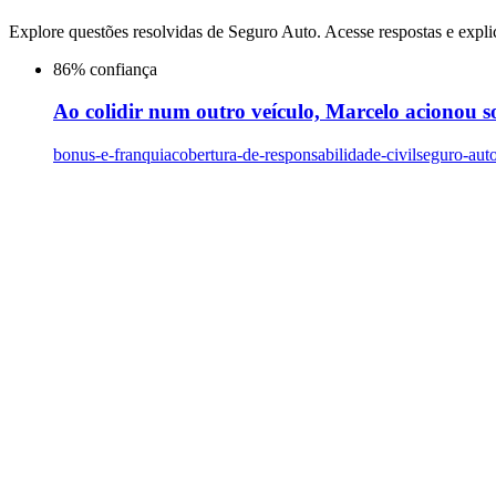
Explore questões resolvidas de
Seguro Auto
. Acesse respostas e expli
86
% confiança
Ao colidir num outro veículo, Marcelo acionou so
bonus-e-franquia
cobertura-de-responsabilidade-civil
seguro-aut