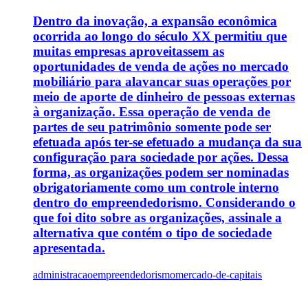
Dentro da inovação, a expansão econômica
ocorrida ao longo do século XX permitiu que
muitas empresas aproveitassem as
oportunidades de venda de ações no mercado
mobiliário para alavancar suas operações por
meio de aporte de dinheiro de pessoas externas
à organização. Essa operação de venda de
partes de seu patrimônio somente pode ser
efetuada após ter-se efetuado a mudança da sua
configuração para sociedade por ações. Dessa
forma, as organizações podem ser nominadas
obrigatoriamente como um controle interno
dentro do empreendedorismo. Considerando o
que foi dito sobre as organizações, assinale a
alternativa que contém o tipo de sociedade
apresentada.
administracao
empreendedorismo
mercado-de-capitais