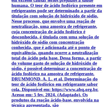
em excesso causar sérios prejuízos à saúde
humana. O teor de ácido fosfórico presente em
refrigerantes pode ser determinado a partir da
titulação com solução de hidróxido de sódio.
Nesse processo, que envolve uma reação de
neutralização, uma amostra de refrigerante,
cuja concentração de ácido fosfórico é
desconhecida, é titulada com uma solução de
hidróxido de sódio com concentração
conhecida, que é adicionada até o ponto de
equivalência, quando ocorre a neutralização
total do ácido pela base. Dessa forma, a partir
do volume gasto de solução de hidróxido de
sódio, é possível determinar a concentração de
ácido fosfórico na amostra de refrigerante.
DRUMMOND, A. L. et al. Determinação do
teor de ácido fosfórico em refrigerante sabor
cola. Disponível em: https://www.abq.org.br.
Acesso em: 5 fev. 2024. (Adaptado). Os
produtos da reação ácido-base, envolvida na
técnica apresentada, são