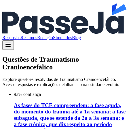
Respostas
Resumos
Redação
Simulados
Blog
Questões de
Traumatismo
Cranioencefálico
Explore questões resolvidas de
Traumatismo Cranioencefálico
.
Acesse respostas e explicações detalhadas para estudar e evoluir.
93
% confiança
As fases do TCE compreendem: a fase aguda,
do momento do trauma até a 1a semana; a fase
subaguda, que se estende da 2a a 3a semana; e
a fase crônica, que diz respeito ao período