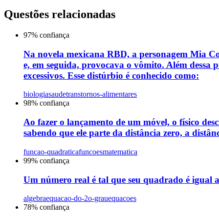
Questões relacionadas
97
% confiança
Na novela mexicana RBD, a personagem Mia Collu
e, em seguida, provocava o vômito. Além dessa pr
excessivos. Esse distúrbio é conhecido como:
biologia
saude
transtornos-alimentares
98
% confiança
Ao fazer o lançamento de um móvel, o físico descr
sabendo que ele parte da distância zero, a distân
funcao-quadratica
funcoes
matematica
99
% confiança
Um número real é tal que seu quadrado é igual ao
algebra
equacao-do-2o-grau
equacoes
78
% confiança