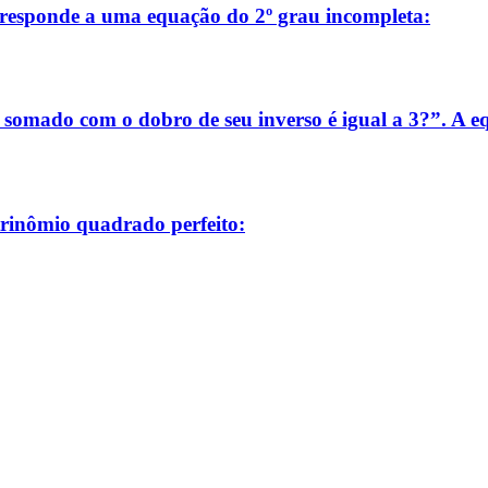
orresponde a uma equação do 2º grau incompleta:
somado com o dobro de seu inverso é igual a 3?”. A e
trinômio quadrado perfeito: