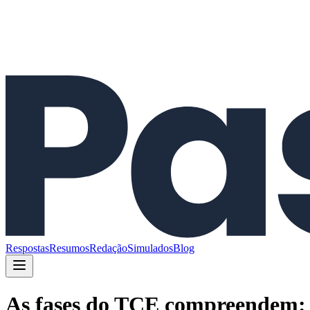
Respostas
Resumos
Redação
Simulados
Blog
As fases do TCE compreendem: a