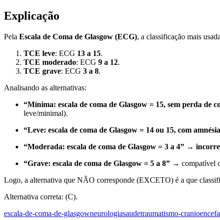
Explicação
Pela
Escala de Coma de Glasgow (ECG)
, a classificação mais usa
TCE leve
: ECG
13 a 15
.
TCE moderado
: ECG
9 a 12
.
TCE grave
: ECG
3 a 8
.
Analisando as alternativas:
“Mínima: escala de coma de Glasgow = 15, sem perda de c
leve/minimal).
“Leve: escala de coma de Glasgow = 14 ou 15, com amnésia 
“Moderada: escala de coma de Glasgow = 3 a 4”
→
incorre
“Grave: escala de coma de Glasgow = 5 a 8”
→ compatível c
Logo, a alternativa que NÃO corresponde (EXCETO) é a que classif
Alternativa correta: (C).
escala-de-coma-de-glasgow
neurologia
saude
traumatismo-cranioencefa