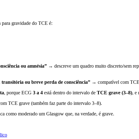
da para gravidade do TCE é:
onsciência ou amnésia”
→ descreve um quadro muito discreto/sem repe
transitória ou breve perda de consciência”
→ compatível com TCE 
ta
, porque ECG
3 a 4
está dentro do intervalo de
TCE grave (3–8)
, e
om TCE grave (também faz parte do intervalo 3–8).
ica como moderado um Glasgow que, na verdade, é grave.
lico