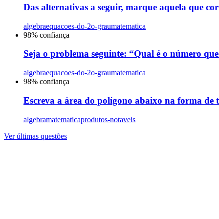
Das alternativas a seguir, marque aquela que c
algebra
equacoes-do-2o-grau
matematica
98
% confiança
Seja o problema seguinte: “Qual é o número que 
algebra
equacoes-do-2o-grau
matematica
98
% confiança
Escreva a área do polígono abaixo na forma de 
algebra
matematica
produtos-notaveis
Ver últimas questões