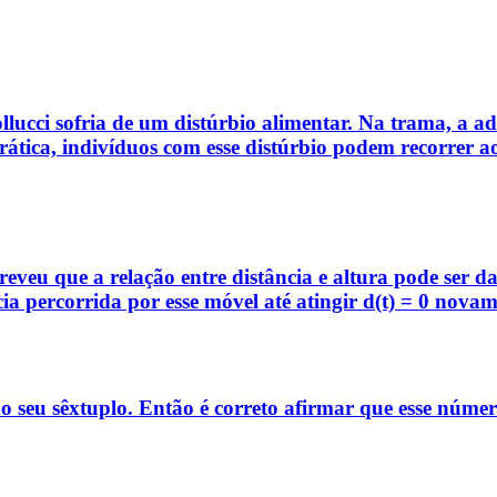
cci sofria de um distúrbio alimentar. Na trama, a ad
ática, indivíduos com esse distúrbio podem recorrer ao 
eveu que a relação entre distância e altura pode ser da
cia percorrida por esse móvel até atingir d(t) = 0 novam
 seu sêxtuplo. Então é correto afirmar que esse número