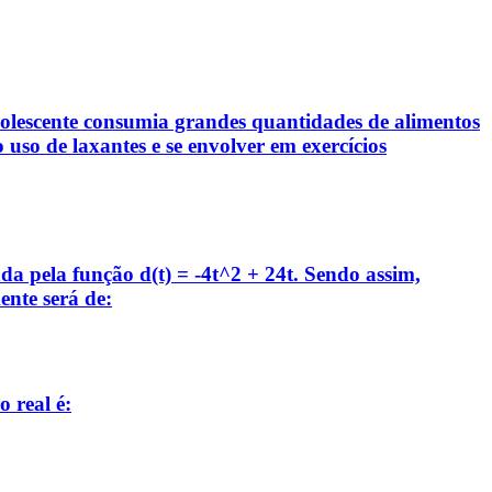
olescente consumia grandes quantidades de alimentos
uso de laxantes e se envolver em exercícios
da pela função d(t) = -4t^2 + 24t. Sendo assim,
ente será de:
 real é: