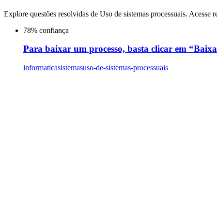
Explore questões resolvidas de
Uso de sistemas processuais
. Acesse r
78
% confiança
Para baixar um processo, basta clicar em “Baix
informatica
sistemas
uso-de-sistemas-processuais