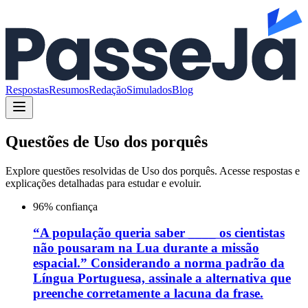
Respostas
Resumos
Redação
Simulados
Blog
Questões de
Uso dos porquês
Explore questões resolvidas de
Uso dos porquês
. Acesse respostas e
explicações detalhadas para estudar e evoluir.
96
% confiança
“A população queria saber ____ os cientistas
não pousaram na Lua durante a missão
espacial.” Considerando a norma padrão da
Língua Portuguesa, assinale a alternativa que
preenche corretamente a lacuna da frase.