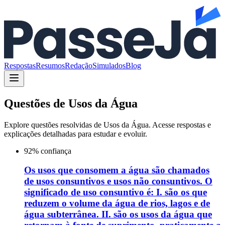
Respostas
Resumos
Redação
Simulados
Blog
Questões de
Usos da Água
Explore questões resolvidas de
Usos da Água
. Acesse respostas e
explicações detalhadas para estudar e evoluir.
92
% confiança
Os usos que consomem a água são chamados
de usos consuntivos e usos não consuntivos. O
significado de uso consuntivo é: I. são os que
reduzem o volume da água de rios, lagos e de
água subterrânea. II. são os usos da água que