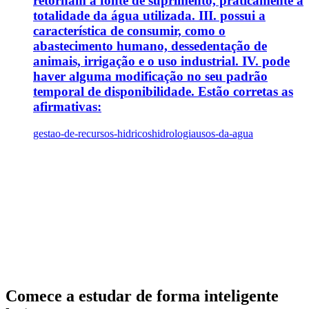
retornam à fonte de suprimento, praticamente a
totalidade da água utilizada. III. possui a
característica de consumir, como o
abastecimento humano, dessedentação de
animais, irrigação e o uso industrial. IV. pode
haver alguma modificação no seu padrão
temporal de disponibilidade. Estão corretas as
afirmativas:
gestao-de-recursos-hidricos
hidrologia
usos-da-agua
Comece a estudar de forma inteligente