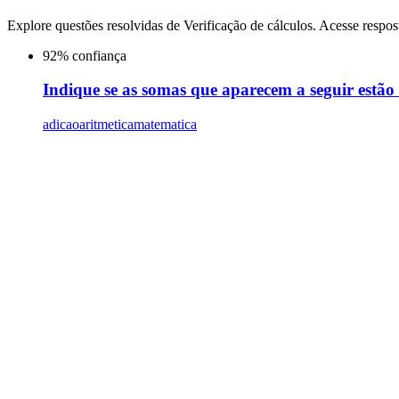
Explore questões resolvidas de
Verificação de cálculos
. Acesse respos
92
% confiança
Indique se as somas que aparecem a seguir estão
adicao
aritmetica
matematica