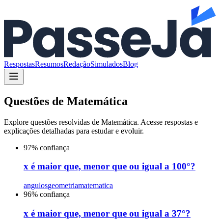
Respostas
Resumos
Redação
Simulados
Blog
Questões de
Matemática
Explore questões resolvidas de
Matemática
. Acesse respostas e
explicações detalhadas para estudar e evoluir.
97
% confiança
x é maior que, menor que ou igual a 100°?
angulos
geometria
matematica
96
% confiança
x é maior que, menor que ou igual a 37°?