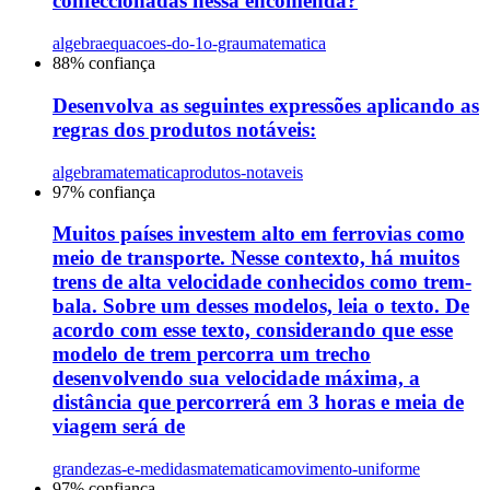
confeccionadas nessa encomenda?
algebra
equacoes-do-1o-grau
matematica
88
% confiança
Desenvolva as seguintes expressões aplicando as
regras dos produtos notáveis:
algebra
matematica
produtos-notaveis
97
% confiança
Muitos países investem alto em ferrovias como
meio de transporte. Nesse contexto, há muitos
trens de alta velocidade conhecidos como trem-
bala. Sobre um desses modelos, leia o texto. De
acordo com esse texto, considerando que esse
modelo de trem percorra um trecho
desenvolvendo sua velocidade máxima, a
distância que percorrerá em 3 horas e meia de
viagem será de
grandezas-e-medidas
matematica
movimento-uniforme
97
% confiança