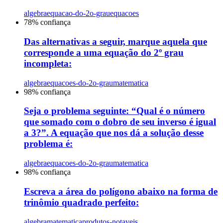
algebra
equacao-do-2o-grau
equacoes
78
% confiança
Das alternativas a seguir, marque aquela que
corresponde a uma equação do 2º grau
incompleta:
algebra
equacoes-do-2o-grau
matematica
98
% confiança
Seja o problema seguinte: “Qual é o número
que somado com o dobro de seu inverso é igual
a 3?”. A equação que nos dá a solução desse
problema é:
algebra
equacoes-do-2o-grau
matematica
98
% confiança
Escreva a área do polígono abaixo na forma de
trinômio quadrado perfeito:
algebra
matematica
produtos-notaveis