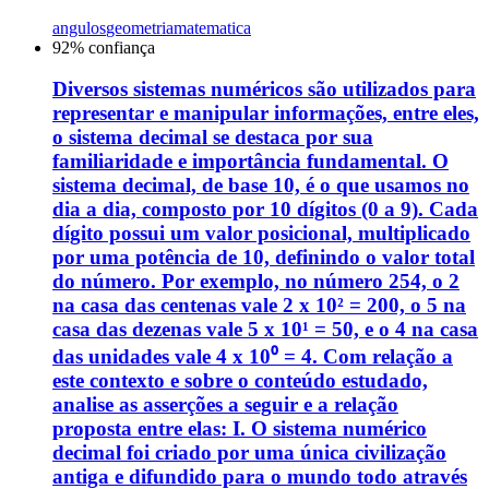
angulos
geometria
matematica
92
% confiança
Diversos sistemas numéricos são utilizados para
representar e manipular informações, entre eles,
o sistema decimal se destaca por sua
familiaridade e importância fundamental. O
sistema decimal, de base 10, é o que usamos no
dia a dia, composto por 10 dígitos (0 a 9). Cada
dígito possui um valor posicional, multiplicado
por uma potência de 10, definindo o valor total
do número. Por exemplo, no número 254, o 2
na casa das centenas vale 2 x 10² = 200, o 5 na
casa das dezenas vale 5 x 10¹ = 50, e o 4 na casa
das unidades vale 4 x 10⁰ = 4. Com relação a
este contexto e sobre o conteúdo estudado,
analise as asserções a seguir e a relação
proposta entre elas: I. O sistema numérico
decimal foi criado por uma única civilização
antiga e difundido para o mundo todo através