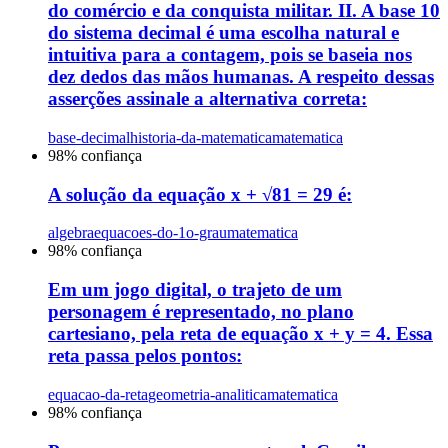
do comércio e da conquista militar. II. A base 10
do sistema decimal é uma escolha natural e
intuitiva para a contagem, pois se baseia nos
dez dedos das mãos humanas. A respeito dessas
asserções assinale a alternativa correta:
base-decimal
historia-da-matematica
matematica
98
% confiança
A solução da equação x + √81 = 29 é:
algebra
equacoes-do-1o-grau
matematica
98
% confiança
Em um jogo digital, o trajeto de um
personagem é representado, no plano
cartesiano, pela reta de equação x + y = 4. Essa
reta passa pelos pontos:
equacao-da-reta
geometria-analitica
matematica
98
% confiança