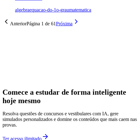
algebra
equacao-do-1o-grau
matematica
Anterior
Página
1
de
61
Próxima
Comece a estudar de forma inteligente
hoje mesmo
Resolva questões de concursos e vestibulares com IA, gere
simulados personalizados e domine os conteúdos que mais caem nas
provas.
Ter acesso ilimitado