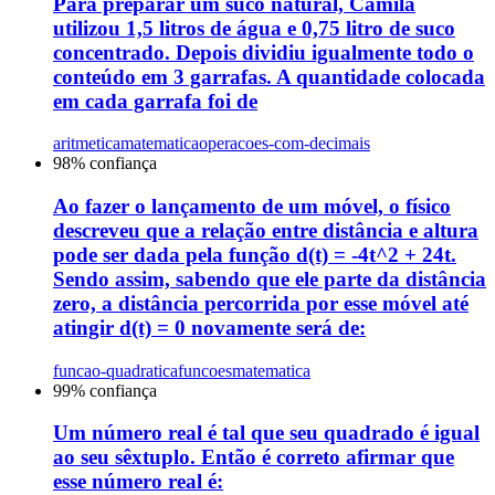
Para preparar um suco natural, Camila
utilizou 1,5 litros de água e 0,75 litro de suco
concentrado. Depois dividiu igualmente todo o
conteúdo em 3 garrafas. A quantidade colocada
em cada garrafa foi de
aritmetica
matematica
operacoes-com-decimais
98
% confiança
Ao fazer o lançamento de um móvel, o físico
descreveu que a relação entre distância e altura
pode ser dada pela função d(t) = -4t^2 + 24t.
Sendo assim, sabendo que ele parte da distância
zero, a distância percorrida por esse móvel até
atingir d(t) = 0 novamente será de:
funcao-quadratica
funcoes
matematica
99
% confiança
Um número real é tal que seu quadrado é igual
ao seu sêxtuplo. Então é correto afirmar que
esse número real é: