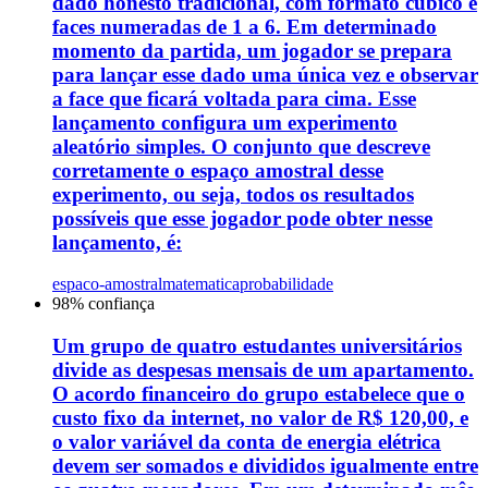
dado honesto tradicional, com formato cúbico e
faces numeradas de 1 a 6. Em determinado
momento da partida, um jogador se prepara
para lançar esse dado uma única vez e observar
a face que ficará voltada para cima. Esse
lançamento configura um experimento
aleatório simples. O conjunto que descreve
corretamente o espaço amostral desse
experimento, ou seja, todos os resultados
possíveis que esse jogador pode obter nesse
lançamento, é:
espaco-amostral
matematica
probabilidade
98
% confiança
Um grupo de quatro estudantes universitários
divide as despesas mensais de um apartamento.
O acordo financeiro do grupo estabelece que o
custo fixo da internet, no valor de R$ 120,00, e
o valor variável da conta de energia elétrica
devem ser somados e divididos igualmente entre