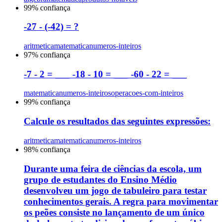
99
% confiança
-27 - (-42) = ?
aritmetica
matematica
numeros-inteiros
97
% confiança
-7 - 2 = ___ -18 - 10 = ___ -60 - 22 = ___
matematica
numeros-inteiros
operacoes-com-inteiros
99
% confiança
Calcule os resultados das seguintes expressões:
aritmetica
matematica
numeros-inteiros
98
% confiança
Durante uma feira de ciências da escola, um
grupo de estudantes do Ensino Médio
desenvolveu um jogo de tabuleiro para testar
conhecimentos gerais. A regra para movimentar
os peões consiste no lançamento de um único