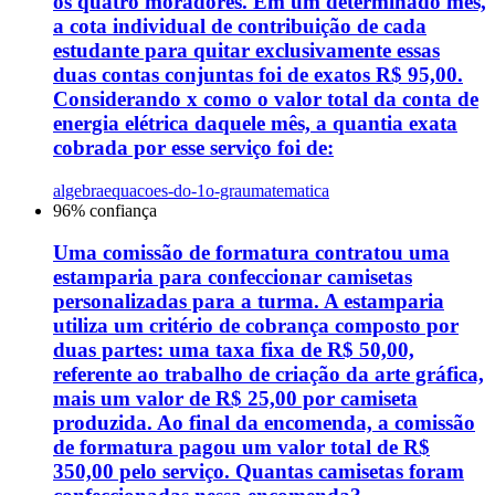
os quatro moradores. Em um determinado mês,
a cota individual de contribuição de cada
estudante para quitar exclusivamente essas
duas contas conjuntas foi de exatos R$ 95,00.
Considerando x como o valor total da conta de
energia elétrica daquele mês, a quantia exata
cobrada por esse serviço foi de:
algebra
equacoes-do-1o-grau
matematica
96
% confiança
Uma comissão de formatura contratou uma
estamparia para confeccionar camisetas
personalizadas para a turma. A estamparia
utiliza um critério de cobrança composto por
duas partes: uma taxa fixa de R$ 50,00,
referente ao trabalho de criação da arte gráfica,
mais um valor de R$ 25,00 por camiseta
produzida. Ao final da encomenda, a comissão
de formatura pagou um valor total de R$
350,00 pelo serviço. Quantas camisetas foram