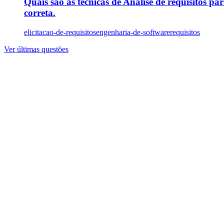
Quais são as técnicas de Análise de requisitos par
correta.
elicitacao-de-requisitos
engenharia-de-software
requisitos
Ver últimas questões