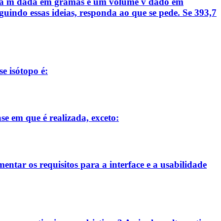
assa m dada em gramas e um volume v dado em
guindo essas ideias, responda ao que se pede. Se 393,7
e isótopo é:
se em que é realizada, exceto:
entar os requisitos para a interface e a usabilidade