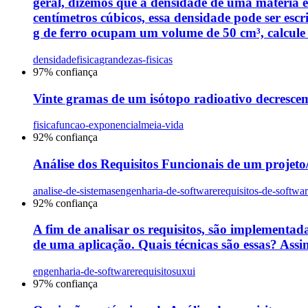
geral, dizemos que a densidade de uma matéria
centímetros cúbicos, essa densidade pode ser esc
g de ferro ocupam um volume de 50 cm³, calcule 
densidade
fisica
grandezas-fisicas
97
% confiança
Vinte gramas de um isótopo radioativo decrescem
fisica
funcao-exponencial
meia-vida
92
% confiança
Análise dos Requisitos Funcionais de um projeto/s
analise-de-sistemas
engenharia-de-software
requisitos-de-softwa
92
% confiança
A fim de analisar os requisitos, são implementada
de uma aplicação. Quais técnicas são essas? Assin
engenharia-de-software
requisitos
uxui
97
% confiança