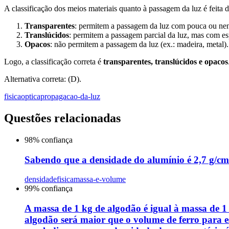
A classificação dos meios materiais quanto à passagem da luz é feita
Transparentes
: permitem a passagem da luz com pouca ou nen
Translúcidos
: permitem a passagem parcial da luz, mas com es
Opacos
: não permitem a passagem da luz (ex.: madeira, metal).
Logo, a classificação correta é
transparentes, translúcidos e opacos
Alternativa correta: (D).
fisica
optica
propagacao-da-luz
Questões relacionadas
98
% confiança
Sabendo que a densidade do alumínio é 2,7 g/cm
densidade
fisica
massa-e-volume
99
% confiança
A massa de 1 kg de algodão é igual à massa de 
algodão será maior que o volume de ferro para es