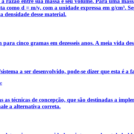
 é a razão entre sua massa e seu volume. Para uma m
rita como d = m/v, com a unidade expressa em g/cm³. Se
a densidade desse material.
 para cinco gramas em dezesseis anos. A meia vida dess
istema a ser desenvolvido, pode-se dizer que esta é a fa
re
s as técnicas de concepção, que são destinadas a implem
ale a alternativa correta.