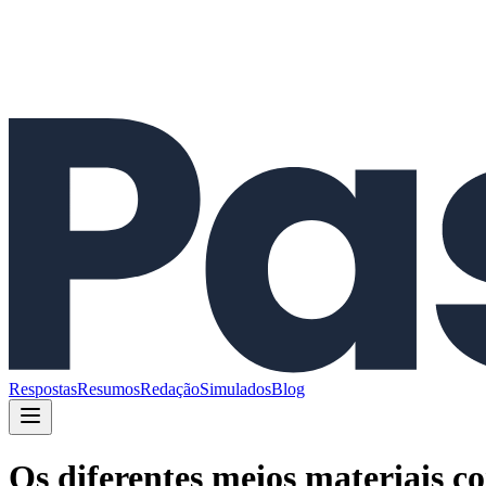
Respostas
Resumos
Redação
Simulados
Blog
Os diferentes meios materiais c