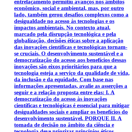
entrelaçamento permitiu avanços nos âmbitos
econômico, social e ambiental, mas, por outro
lado, também gerou desafios complexos como a
desigualdade no acesso às tecnologias e os
impactos ambientais. No contexto atual,
marcado pela disrupção tecnológica e pela
globalização, decisões éticas sobre a aplicação
das inovações científicas e tecnológicas tornam-
se cruciais. O desenvolvimento sustentável e a
democratização do acesso aos benefícios dessas
inovações são eixos prioritários para que a
tecnologia esteja a serviço da qualidade de vida,
da inclusão e da equidade. Com base nas
informações apresentadas, avalie as asserções a
seguir e a relação proposta entre elas: I. A
democratização do acesso às inovações
científicas e tecnológicas é essencial para mitigar
desigualdades sociais e ampliar os benefícios do
desenvolvimento sustentável. PORQUE II. A
tomada de decisão no âmbito da ciência e
tecnologia deve priorizar princípios éticos,