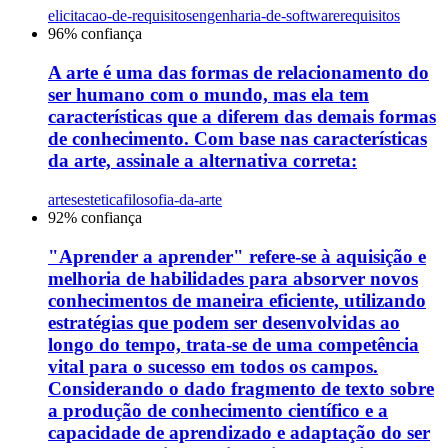
elicitacao-de-requisitos
engenharia-de-software
requisitos
96
% confiança
A arte é uma das formas de relacionamento do
ser humano com o mundo, mas ela tem
características que a diferem das demais formas
de conhecimento. Com base nas características
da arte, assinale a alternativa correta:
artes
estetica
filosofia-da-arte
92
% confiança
"Aprender a aprender" refere-se à aquisição e
melhoria de habilidades para absorver novos
conhecimentos de maneira eficiente, utilizando
estratégias que podem ser desenvolvidas ao
longo do tempo, trata-se de uma competência
vital para o sucesso em todos os campos.
Considerando o dado fragmento de texto sobre
a produção de conhecimento científico e a
capacidade de aprendizado e adaptação do ser