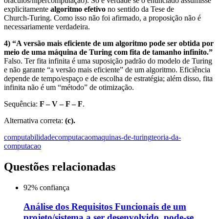
oráculos/hipercomputação). Só é verdade se o enunciado assumisse
explicitamente
algoritmo efetivo
no sentido da Tese de
Church‑Turing. Como isso não foi afirmado, a proposição não é
necessariamente verdadeira.
4) “A versão mais eficiente de um algoritmo pode ser obtida por
meio de uma máquina de Turing com fita de tamanho infinito.”
Falso. Ter fita infinita é uma suposição padrão do modelo de Turing
e não garante “a versão mais eficiente” de um algoritmo. Eficiência
depende de tempo/espaço e de escolha de estratégia; além disso, fita
infinita não é um “método” de otimização.
Sequência:
F – V – F – F
.
Alternativa correta:
(c).
computabilidade
computacao
maquinas-de-turing
teoria-da-
computacao
Questões relacionadas
92
% confiança
Análise dos Requisitos Funcionais de um
projeto/sistema a ser desenvolvido, pode-se