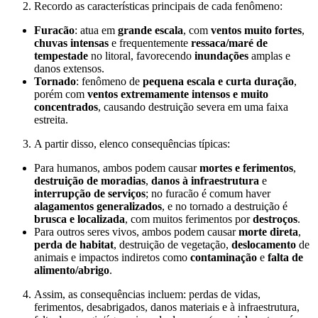
Recordo as características principais de cada fenômeno:
Furacão
: atua em
grande escala
, com
ventos muito fortes
,
chuvas intensas
e frequentemente
ressaca/maré de
tempestade
no litoral, favorecendo
inundações
amplas e
danos extensos.
Tornado
: fenômeno de
pequena escala e curta duração
,
porém com
ventos extremamente intensos e muito
concentrados
, causando destruição severa em uma faixa
estreita.
A partir disso, elenco consequências típicas:
Para humanos, ambos podem causar
mortes e ferimentos
,
destruição de moradias
,
danos à infraestrutura
e
interrupção de serviços
; no furacão é comum haver
alagamentos generalizados
, e no tornado a destruição é
brusca e localizada
, com muitos ferimentos por
destroços
.
Para outros seres vivos, ambos podem causar
morte direta
,
perda de habitat
, destruição de vegetação,
deslocamento
de
animais e impactos indiretos como
contaminação
e
falta de
alimento/abrigo
.
Assim, as consequências incluem: perdas de vidas,
ferimentos, desabrigados, danos materiais e à infraestrutura,