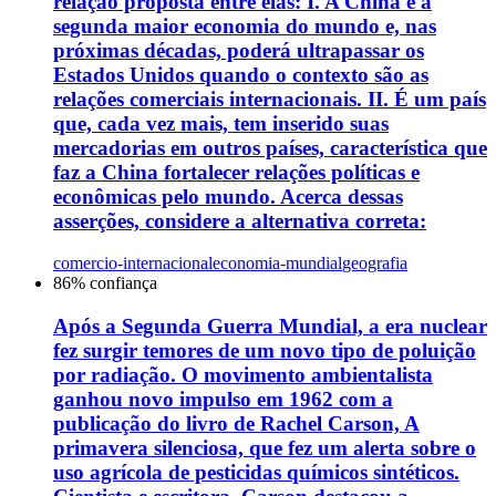
relação proposta entre elas: I. A China é a
segunda maior economia do mundo e, nas
próximas décadas, poderá ultrapassar os
Estados Unidos quando o contexto são as
relações comerciais internacionais. II. É um país
que, cada vez mais, tem inserido suas
mercadorias em outros países, característica que
faz a China fortalecer relações políticas e
econômicas pelo mundo. Acerca dessas
asserções, considere a alternativa correta:
comercio-internacional
economia-mundial
geografia
86
% confiança
Após a Segunda Guerra Mundial, a era nuclear
fez surgir temores de um novo tipo de poluição
por radiação. O movimento ambientalista
ganhou novo impulso em 1962 com a
publicação do livro de Rachel Carson, A
primavera silenciosa, que fez um alerta sobre o
uso agrícola de pesticidas químicos sintéticos.