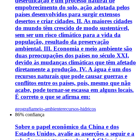
desertificação é um processo natural de
empobrecimento do solo, ação adotada pelos
países desenvolvidos para surgir extensos
desertos e criar cidades. II. As maiores cidades
do mundo têm crescido de modo sustentável,
sem ser um risco climático para a vida da
população, resultado da preservação
ambiental. III. Economia e meio ambiente são
duas preocupações dos países no século XXI,
devido às mudanças climáticas que têm afetado
diretamente a produção. IV. A água é um dos
recursos naturais que pode causar guerras e
conflitos entre os países, pois, mesmo que não
acabe, pode tornar-se escassa em alguns locais.
É correto o que se afirma em:
geografia
meio-ambiente
recursos-hidricos
86
% confiança
Sobre o papel econômico da China e dos
Estados Unidos, avalie as asserções a seguir e a