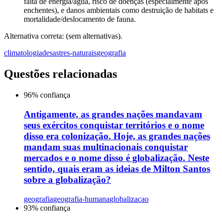
falta de energia/água, risco de doenças (especialmente após
enchentes), e danos ambientais como destruição de habitats e
mortalidade/deslocamento de fauna.
Alternativa correta: (sem alternativas).
climatologia
desastres-naturais
geografia
Questões relacionadas
96
% confiança
Antigamente, as grandes nações mandavam
seus exércitos conquistar territórios e o nome
disso era colonização. Hoje, as grandes nações
mandam suas multinacionais conquistar
mercados e o nome disso é globalização. Neste
sentido, quais eram as ideias de Milton Santos
sobre a globalização?
geografia
geografia-humana
globalizacao
93
% confiança