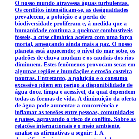
O nosso mundo atravessa águas turbulentas.
Os conflitos intensificam-se, as desigualdades
prevalecem, a poluição e a perda de
biodiversidade proliferam e, à medida que a
humanidade continua a queimar combustíveis
fósseis, a crise climática acelera com uma força
mortal, ameaçando ainda mais a paz. O nosso
planeta está aquecendo; o nível do mar sobe, os
padrões de chuva mudam e os caudais dos rios
diminuem. Estes fenômenos provocam secas em
algumas regiões e inundações e erosão costeira
noutras. Entretanto, a poluição e o consumo
excessivo põem em perigo a disponibilidade de
água doce, limpa e acessível, da qual dependem
todas as formas de vida. A diminuição da oferta
de água pode aumentar a concorrência e
inflamar as tensões entre pessoas, comunidades
e países, agravando o risco de conflito. Sobre as
relações internacionais e o meio ambiente,
analise as afirmativas a seguir: I. A