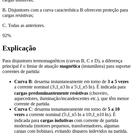
B. Disjuntores com a curva característica B oferecem proteção para
cargas resistivas;
C. Todas as anteriores.
92
%
Explicação
Para disjuntores termomagnéticos (curvas B, C e D), a diferença
principal é o limiar de atuação
magnética
(instantânea) para suportar
correntes de partida:
Curva B
: desarma instantaneamente em torno de
3 a 5 vezes
a corrente nominal (
3\,I_n
3
I
n
a
5\,I_n
5
I
n
). É indicada para
cargas predominantemente resistivas
(chuveiro,
aquecedores, iluminação/incandescentes etc.), que têm menor
corrente de partida.
Curva C
: desarma instantaneamente em torno de
5 a 10
vezes
a corrente nominal (
5\,I_n
5
I
n
a
10\,I_n
10
I
n
). É
indicada para
cargas indutivas
com corrente de partida
moderada (motores pequenos, transformadores, algumas
cargas com bobinas), evitando disparos indevidos na partida.