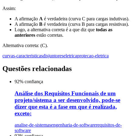
Assim:
A afirmação
A
é verdadeira (curva C para cargas indutivas).
A afirmação
B
é verdadeira (curva B para cargas resistivas).
Logo, a alternativa correta é a que diz que
todas as
anteriores
estão corretas.
Alternativa correta: (C).
curvas-caracteristicas
disjuntores
eletrica
protecao-eletrica
Questões relacionadas
92
% confiança
Análise dos Requisitos Funcionais de um
projeto/sistema a ser desenvolvido, pode-se
dizer que esta é a fase em que é realizada,
exceto:
analise-de-sistemas
engenharia-de-software
requisitos-de-
software
92
% confiança