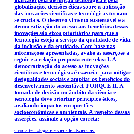
marcado pela disrupção tecnológica e pela
globalização, decisões éticas sobre a aplicação
das inovações científicas e tecnológicas tornam-
se cruciais. O desenvolvimento sustentável e a
democratização do acesso aos benefícios dessas
inovações são eixos prioritários para que a
tecnologia esteja a serviço da qualidade de vida,
da inclusão e da equidade. Com base nas
informações apresentadas, avalie as asserções a
seguir e a relação proposta entre elas: I. A
democratização do acesso às inovações
científicas e tecnológicas é essencial para mitigar
desigualdades sociais e ampliar os benefícios do
desenvolvimento sustentável. PORQUE II. A
tomada de decisão no âmbito da ciência e
tecnologia deve priorizar princípios éticos,
avaliando impactos em questões
socioeconômicas e ambientais. A respeito dessas
asserções, assinale a opção correta:
ciencia-tecnologia-e-sociedade-cts
ciencias-