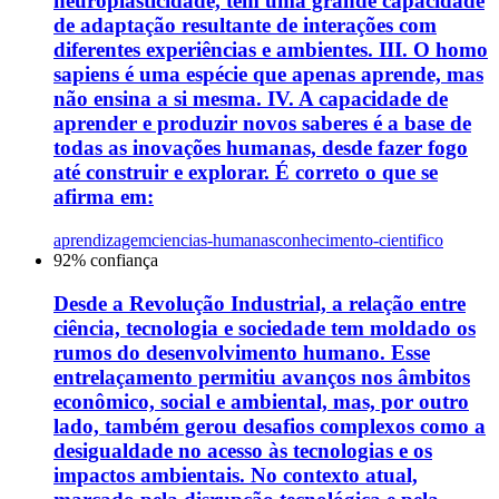
neuroplasticidade, tem uma grande capacidade
de adaptação resultante de interações com
diferentes experiências e ambientes. III. O homo
sapiens é uma espécie que apenas aprende, mas
não ensina a si mesma. IV. A capacidade de
aprender e produzir novos saberes é a base de
todas as inovações humanas, desde fazer fogo
até construir e explorar. É correto o que se
afirma em:
aprendizagem
ciencias-humanas
conhecimento-cientifico
92
% confiança
Desde a Revolução Industrial, a relação entre
ciência, tecnologia e sociedade tem moldado os
rumos do desenvolvimento humano. Esse
entrelaçamento permitiu avanços nos âmbitos
econômico, social e ambiental, mas, por outro
lado, também gerou desafios complexos como a
desigualdade no acesso às tecnologias e os
impactos ambientais. No contexto atual,