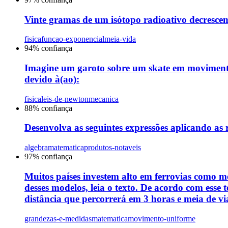
Vinte gramas de um isótopo radioativo decrescem
fisica
funcao-exponencial
meia-vida
94
% confiança
Imagine um garoto sobre um skate em movimento c
devido à(ao):
fisica
leis-de-newton
mecanica
88
% confiança
Desenvolva as seguintes expressões aplicando as 
algebra
matematica
produtos-notaveis
97
% confiança
Muitos países investem alto em ferrovias como m
desses modelos, leia o texto. De acordo com ess
distância que percorrerá em 3 horas e meia de v
grandezas-e-medidas
matematica
movimento-uniforme