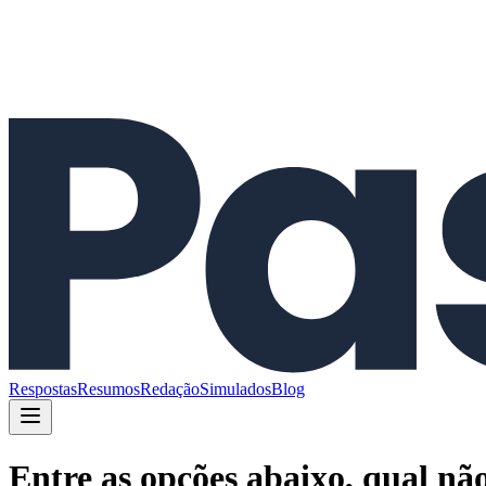
Respostas
Resumos
Redação
Simulados
Blog
Entre as opções abaixo, qual nã