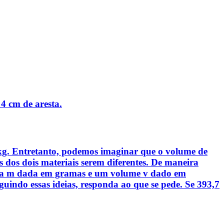
4 cm de aresta.
 kg. Entretanto, podemos imaginar que o volume de
 dos dois materiais serem diferentes. De maneira
assa m dada em gramas e um volume v dado em
guindo essas ideias, responda ao que se pede. Se 393,7