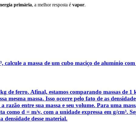
energia primária
, a melhor resposta é
vapor
.
³, calcule a massa de um cubo maciço de alumínio com 
1 kg de ferro. Afinal, estamos comparando massas de 1
sa mesma massa. Isso ocorre pelo fato de as densidades
 é a razão entre sua massa e seu volume. Para uma m
rita como d = m/v, com a unidade expressa em g/cm³. Se
a densidade desse material.