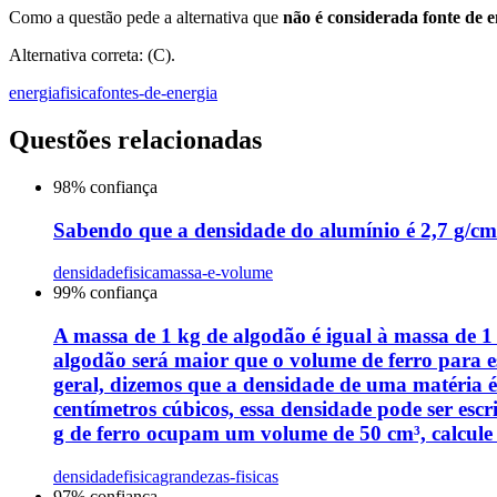
Como a questão pede a alternativa que
não é considerada fonte de 
Alternativa correta: (C).
energia
fisica
fontes-de-energia
Questões relacionadas
98
% confiança
Sabendo que a densidade do alumínio é 2,7 g/cm
densidade
fisica
massa-e-volume
99
% confiança
A massa de 1 kg de algodão é igual à massa de 
algodão será maior que o volume de ferro para es
geral, dizemos que a densidade de uma matéria
centímetros cúbicos, essa densidade pode ser esc
g de ferro ocupam um volume de 50 cm³, calcule 
densidade
fisica
grandezas-fisicas
97
% confiança