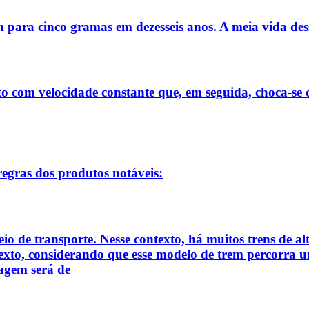
 para cinco gramas em dezesseis anos. A meia vida dess
om velocidade constante que, em seguida, choca-se co
regras dos produtos notáveis:
eio de transporte. Nesse contexto, há muitos trens de 
e texto, considerando que esse modelo de trem percorra
iagem será de