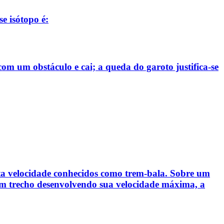
e isótopo é:
m um obstáculo e cai; a queda do garoto justifica-se
alta velocidade conhecidos como trem-bala. Sobre um
 um trecho desenvolvendo sua velocidade máxima, a