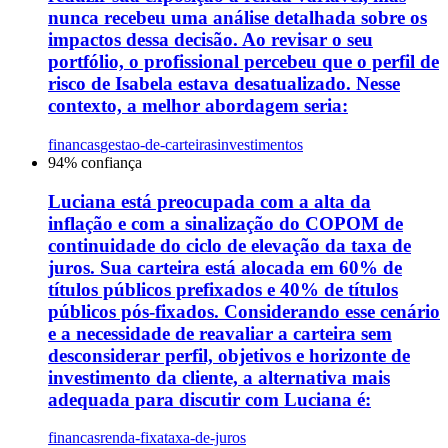
nunca recebeu uma análise detalhada sobre os
impactos dessa decisão. Ao revisar o seu
portfólio, o profissional percebeu que o perfil de
risco de Isabela estava desatualizado. Nesse
contexto, a melhor abordagem seria:
financas
gestao-de-carteiras
investimentos
94
% confiança
Luciana está preocupada com a alta da
inflação e com a sinalização do COPOM de
continuidade do ciclo de elevação da taxa de
juros. Sua carteira está alocada em 60% de
títulos públicos prefixados e 40% de títulos
públicos pós-fixados. Considerando esse cenário
e a necessidade de reavaliar a carteira sem
desconsiderar perfil, objetivos e horizonte de
investimento da cliente, a alternativa mais
adequada para discutir com Luciana é:
financas
renda-fixa
taxa-de-juros