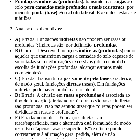
Fundações indiretas (profundas)
: transmitem as cargas ao
solo
para camadas mais profundas e mais resistentes
, por
meio de
ponta (base)
e/ou
atrito lateral
. Exemplos: estacas e
tubulões.
Análise das alternativas:
A)
Errada. Fundações
indiretas
não “podem ser rasas ou
profundas”; indiretas são, por definição,
profundas
.
B)
Correta. Descreve fundações
indiretas (profundas)
como
aquelas que transmitem cargas a camadas do solo capazes de
suportá-las sem deformações excessivas (ideia central da
escolha de fundações profundas: alcançar estratos mais
competentes).
C)
Errada. Transmitir cargas
somente pela base
caracteriza,
de modo geral, fundações
diretas
(rasas). Em fundações
indiretas pode haver também atrito lateral.
D)
Errada. A divisão em
rasas e profundas
é associada ao
tipo de fundação (direta/indireta): diretas são rasas; indiretas
são profundas. Não faz sentido dizer que “diretas podem ser
divididas em rasas e profundas”.
E)
Errada/incompleta. Fundações diretas são
rasas/superficiais, mas a alternativa está formulada de modo
restritivo (“apenas rasas e superficiais”) e não responde
corretamente à afirmação geral pedida, além de não