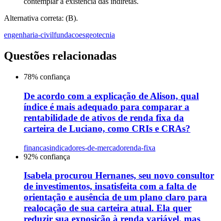
contemplar a existência das indiretas.
Alternativa correta: (B).
engenharia-civil
fundacoes
geotecnia
Questões relacionadas
78
% confiança
De acordo com a explicação de Alison, qual
índice é mais adequado para comparar a
rentabilidade de ativos de renda fixa da
carteira de Luciano, como CRIs e CRAs?
financas
indicadores-de-mercado
renda-fixa
92
% confiança
Isabela procurou Hernanes, seu novo consultor
de investimentos, insatisfeita com a falta de
orientação e ausência de um plano claro para
realocação de sua carteira atual. Ela quer
reduzir sua exposição à renda variável, mas