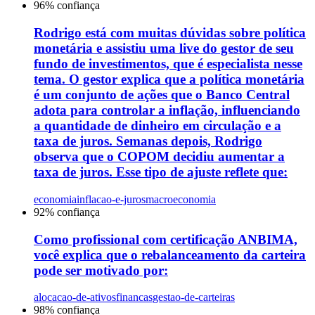
96
% confiança
Rodrigo está com muitas dúvidas sobre política
monetária e assistiu uma live do gestor de seu
fundo de investimentos, que é especialista nesse
tema. O gestor explica que a política monetária
é um conjunto de ações que o Banco Central
adota para controlar a inflação, influenciando
a quantidade de dinheiro em circulação e a
taxa de juros. Semanas depois, Rodrigo
observa que o COPOM decidiu aumentar a
taxa de juros. Esse tipo de ajuste reflete que:
economia
inflacao-e-juros
macroeconomia
92
% confiança
Como profissional com certificação ANBIMA,
você explica que o rebalanceamento da carteira
pode ser motivado por:
alocacao-de-ativos
financas
gestao-de-carteiras
98
% confiança