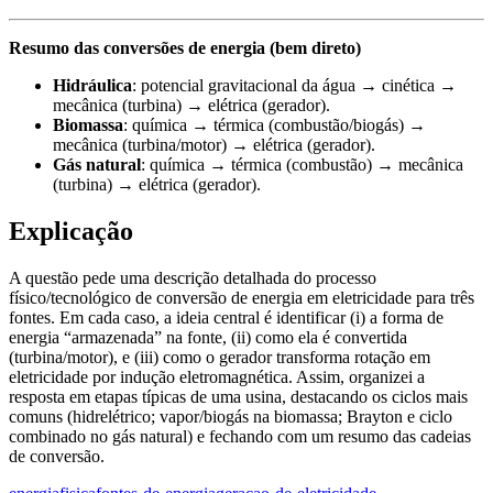
Resumo das conversões de energia (bem direto)
Hidráulica
: potencial gravitacional da água → cinética →
mecânica (turbina) → elétrica (gerador).
Biomassa
: química → térmica (combustão/biogás) →
mecânica (turbina/motor) → elétrica (gerador).
Gás natural
: química → térmica (combustão) → mecânica
(turbina) → elétrica (gerador).
Explicação
A questão pede uma descrição detalhada do processo
físico/tecnológico de conversão de energia em eletricidade para três
fontes. Em cada caso, a ideia central é identificar (i) a forma de
energia “armazenada” na fonte, (ii) como ela é convertida
(turbina/motor), e (iii) como o gerador transforma rotação em
eletricidade por indução eletromagnética. Assim, organizei a
resposta em etapas típicas de uma usina, destacando os ciclos mais
comuns (hidrelétrico; vapor/biogás na biomassa; Brayton e ciclo
combinado no gás natural) e fechando com um resumo das cadeias
de conversão.