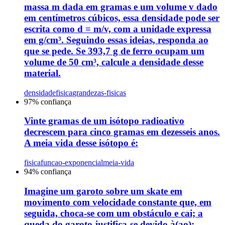
massa m dada em gramas e um volume v dado
em centímetros cúbicos, essa densidade pode ser
escrita como d = m/v, com a unidade expressa
em g/cm³. Seguindo essas ideias, responda ao
que se pede. Se 393,7 g de ferro ocupam um
volume de 50 cm³, calcule a densidade desse
material.
densidade
fisica
grandezas-fisicas
97
% confiança
Vinte gramas de um isótopo radioativo
decrescem para cinco gramas em dezesseis anos.
A meia vida desse isótopo é:
fisica
funcao-exponencial
meia-vida
94
% confiança
Imagine um garoto sobre um skate em
movimento com velocidade constante que, em
seguida, choca-se com um obstáculo e cai; a
queda do garoto justifica-se devido à(ao):