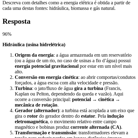
Descreva com detalhes como a energia elétrica é obtida a partir de
cada uma destas fontes: hidráulica, biomassa e gás natural.
Resposta
96
%
Hidráulica (usina hidrelétrica)
Origem da energia
: a água armazenada em um reservatório
(ou a água de um rio, no caso de usinas a fio d’água) possui
energia potencial gravitacional
por estar em um nível mais
alto.
Conversão em energia cinética
: ao abrir comportas/condutos
forçados, a água escoa com alta velocidade e pressão.
Turbina
: o jato/fluxo de água
gira a turbina
(Francis,
Kaplan ou Pelton, dependendo da queda e vazão). Aqui
ocorre a conversão principal:
potencial → cinética →
mecânica de rotação
.
Gerador (alternador)
: a turbina está acoplada a um eixo que
gira o
rotor
do gerador dentro do
estator
. Pela
indução
eletromagnética
, o movimento relativo entre campo
magnético e bobinas produz
corrente alternada (CA)
.
Transformação e transmissão
: transformadores elevam a