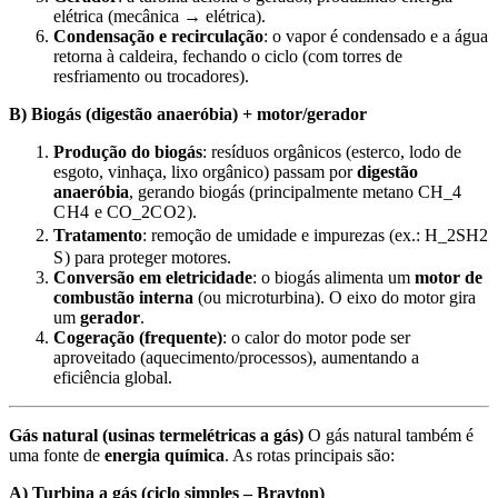
elétrica (mecânica → elétrica).
Condensação e recirculação
: o vapor é condensado e a água
retorna à caldeira, fechando o ciclo (com torres de
resfriamento ou trocadores).
B) Biogás (digestão anaeróbia) + motor/gerador
Produção do biogás
: resíduos orgânicos (esterco, lodo de
esgoto, vinhaça, lixo orgânico) passam por
digestão
anaeróbia
, gerando biogás (principalmente metano
CH_4
C
H
4
e
CO_2
C
O
2
).
Tratamento
: remoção de umidade e impurezas (ex.:
H_2S
H
2
S
) para proteger motores.
Conversão em eletricidade
: o biogás alimenta um
motor de
combustão interna
(ou microturbina). O eixo do motor gira
um
gerador
.
Cogeração (frequente)
: o calor do motor pode ser
aproveitado (aquecimento/processos), aumentando a
eficiência global.
Gás natural (usinas termelétricas a gás)
O gás natural também é
uma fonte de
energia química
. As rotas principais são:
A) Turbina a gás (ciclo simples – Brayton)