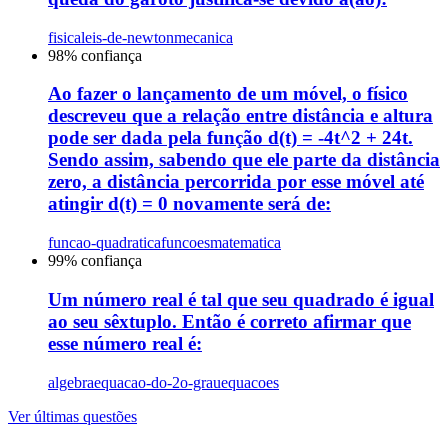
fisica
leis-de-newton
mecanica
98
% confiança
Ao fazer o lançamento de um móvel, o físico
descreveu que a relação entre distância e altura
pode ser dada pela função d(t) = -4t^2 + 24t.
Sendo assim, sabendo que ele parte da distância
zero, a distância percorrida por esse móvel até
atingir d(t) = 0 novamente será de:
funcao-quadratica
funcoes
matematica
99
% confiança
Um número real é tal que seu quadrado é igual
ao seu sêxtuplo. Então é correto afirmar que
esse número real é:
algebra
equacao-do-2o-grau
equacoes
Ver últimas questões