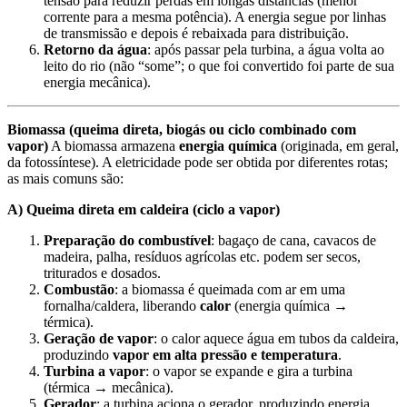
tensão para reduzir perdas em longas distâncias (menor
corrente para a mesma potência). A energia segue por linhas
de transmissão e depois é rebaixada para distribuição.
Retorno da água
: após passar pela turbina, a água volta ao
leito do rio (não “some”; o que foi convertido foi parte de sua
energia mecânica).
Biomassa (queima direta, biogás ou ciclo combinado com
vapor)
A biomassa armazena
energia química
(originada, em geral,
da fotossíntese). A eletricidade pode ser obtida por diferentes rotas;
as mais comuns são:
A) Queima direta em caldeira (ciclo a vapor)
Preparação do combustível
: bagaço de cana, cavacos de
madeira, palha, resíduos agrícolas etc. podem ser secos,
triturados e dosados.
Combustão
: a biomassa é queimada com ar em uma
fornalha/caldera, liberando
calor
(energia química →
térmica).
Geração de vapor
: o calor aquece água em tubos da caldeira,
produzindo
vapor em alta pressão e temperatura
.
Turbina a vapor
: o vapor se expande e gira a turbina
(térmica → mecânica).
Gerador
: a turbina aciona o gerador, produzindo energia