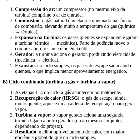
Compressão do ar
: um compressor (no mesmo eixo da
turbina) comprime o ar de entrada.
Combustão
: o gás natural é injetado e queimado na câmara
de combustão, elevando muito a temperatura do gás (química
→ térmica).
Expansão na turbina
: os gases quentes se expandem e giram
a turbina (térmica → mecânica). Parte da potência move o
compressor; o restante é potência útil.
Gerador
: a turbina aciona o gerador, produzindo eletricidade
(mecânica → elétrica).
Exaustão
: no ciclo simples, os gases de escape saem ainda
quentes, o que implica menor aproveitamento energético.
B) Ciclo combinado (turbina a gás + turbina a vapor)
As etapas 1–4 do ciclo a gás acontecem normalmente.
Recuperação de calor (HRSG)
: o gás de escape, ainda
muito quente, aquece uma caldeira de recuperação para gerar
vapor.
Turbina a vapor
: o vapor gerado aciona uma segunda
turbina ligada a outro gerador (ou ao mesmo conjunto,
dependendo do projeto).
Resultado
: melhor aproveitamento do calor, com maior
eficiência global do que no ciclo simples.