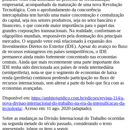
empresarial, acompanhado da maturação de uma nova Revolução
Tecnológica. Com o aprofundamento da concorrência
intercapitalista tem havido uma maior concentração e centralização
do capital, seja nos setores produtivos, seja no setor bancário e
financeiro, o que concede maior importância para o papel das
grandes corporações transnacionais. Na realidade, conformam-se
oligopólios mundiais, responsáveis pela dominação dos principais
mercados. O segundo vetor está relacionado à expansão dos
Investimentos Diretos no Exterior (IDE). Apesar do avanço no fluxo
de recursos estrangeiros em países semiperiféricos, o IDE
permanece ainda muito fortemente concentrado nas economias
centrais. Ainda que mais recentemente uma parte importante dos
IDE tenha sido direcionada aos países de renda intermediária
(semiperiferia), nota-se que o segmento de economias de baixa
renda (periferia) continuou perdendo participação no fluxo de
recursos internacionais, sem alterar a parte do bolo que fica com as
economias avançadas.
Disponível em:
https://ambitojuridico.com.br/edicoes/revista-114/a-
nova-divisao-internacional-do-trabalho-na-era-da-intensificacao-da-
tecnologia/
. Acesso em: 11 ago. 2020 (adaptado).
Sobre as mudanças na Divisão Internacional do Trabalho ocorridas
na segunda metade do século passado, considerando o texto
apresentado, julgue os itens a seguir.