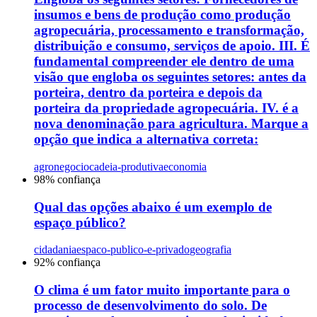
insumos e bens de produção como produção
agropecuária, processamento e transformação,
distribuição e consumo, serviços de apoio. III. É
fundamental compreender ele dentro de uma
visão que engloba os seguintes setores: antes da
porteira, dentro da porteira e depois da
porteira da propriedade agropecuária. IV. é a
nova denominação para agricultura. Marque a
opção que indica a alternativa correta:
agronegocio
cadeia-produtiva
economia
98
% confiança
Qual das opções abaixo é um exemplo de
espaço público?
cidadania
espaco-publico-e-privado
geografia
92
% confiança
O clima é um fator muito importante para o
processo de desenvolvimento do solo. De