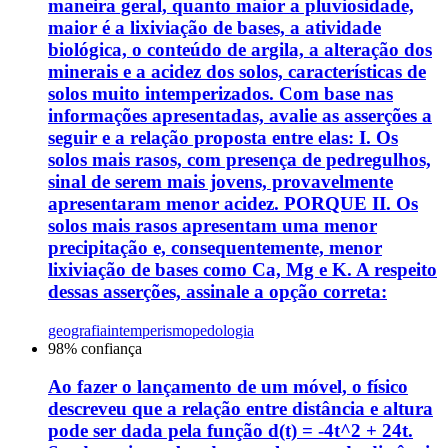
maneira geral, quanto maior a pluviosidade,
maior é a lixiviação de bases, a atividade
biológica, o conteúdo de argila, a alteração dos
minerais e a acidez dos solos, características de
solos muito intemperizados. Com base nas
informações apresentadas, avalie as asserções a
seguir e a relação proposta entre elas: I. Os
solos mais rasos, com presença de pedregulhos,
sinal de serem mais jovens, provavelmente
apresentaram menor acidez. PORQUE II. Os
solos mais rasos apresentam uma menor
precipitação e, consequentemente, menor
lixiviação de bases como Ca, Mg e K. A respeito
dessas asserções, assinale a opção correta:
geografia
intemperismo
pedologia
98
% confiança
Ao fazer o lançamento de um móvel, o físico
descreveu que a relação entre distância e altura
pode ser dada pela função d(t) = -4t^2 + 24t.