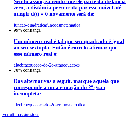
Sendo assim, sabendo que ele parte da distância
zero, a distância percorrida por esse móvel até
atingir d(t) = 0 novamente será de:
funcao-quadratica
funcoes
matematica
99
% confiança
Um número real é tal que seu quadrado é igual
ao seu sêxtuplo. Então é correto afirmar que
esse número real é:
algebra
equacao-do-2o-grau
equacoes
78
% confiança
Das alternativas a seguir, marque aquela que
corresponde a uma equação do 2º grau
incompleta:
algebra
equacoes-do-2o-grau
matematica
Ver últimas questões