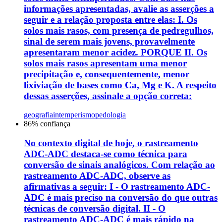
informações apresentadas, avalie as asserções a
seguir e a relação proposta entre elas: I. Os
solos mais rasos, com presença de pedregulhos,
sinal de serem mais jovens, provavelmente
apresentaram menor acidez. PORQUE II. Os
solos mais rasos apresentam uma menor
precipitação e, consequentemente, menor
lixiviação de bases como Ca, Mg e K. A respeito
dessas asserções, assinale a opção correta:
geografia
intemperismo
pedologia
86
% confiança
No contexto digital de hoje, o rastreamento
ADC-ADC destaca-se como técnica para
conversão de sinais analógicos. Com relação ao
rastreamento ADC-ADC, observe as
afirmativas a seguir: I - O rastreamento ADC-
ADC é mais preciso na conversão do que outras
técnicas de conversão digital. II - O
rastreamento ADC-ADC é mais rápido na