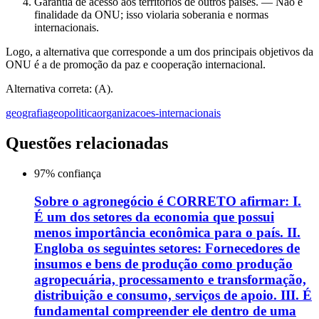
Garantia de acesso aos territórios de outros países. — Não é
finalidade da ONU; isso violaria soberania e normas
internacionais.
Logo, a alternativa que corresponde a um dos principais objetivos da
ONU é a de promoção da paz e cooperação internacional.
Alternativa correta: (A).
geografia
geopolitica
organizacoes-internacionais
Questões relacionadas
97
% confiança
Sobre o agronegócio é CORRETO afirmar: I.
É um dos setores da economia que possui
menos importância econômica para o país. II.
Engloba os seguintes setores: Fornecedores de
insumos e bens de produção como produção
agropecuária, processamento e transformação,
distribuição e consumo, serviços de apoio. III. É
fundamental compreender ele dentro de uma