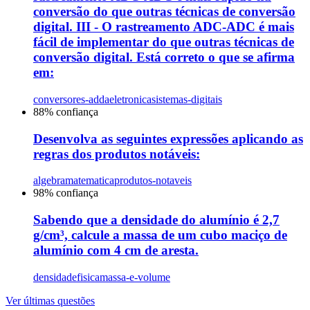
conversão do que outras técnicas de conversão
digital. III - O rastreamento ADC-ADC é mais
fácil de implementar do que outras técnicas de
conversão digital. Está correto o que se afirma
em:
conversores-adda
eletronica
sistemas-digitais
88
% confiança
Desenvolva as seguintes expressões aplicando as
regras dos produtos notáveis:
algebra
matematica
produtos-notaveis
98
% confiança
Sabendo que a densidade do alumínio é 2,7
g/cm³, calcule a massa de um cubo maciço de
alumínio com 4 cm de aresta.
densidade
fisica
massa-e-volume
Ver últimas questões