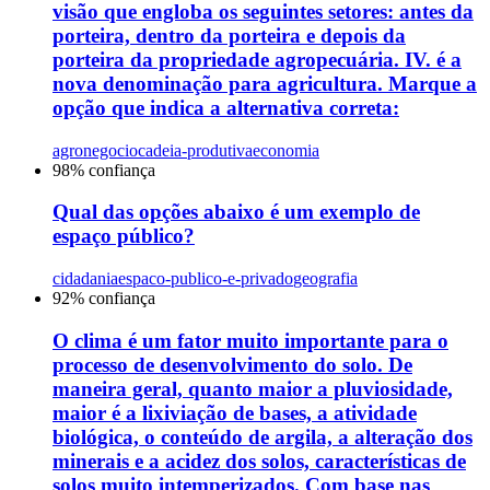
visão que engloba os seguintes setores: antes da
porteira, dentro da porteira e depois da
porteira da propriedade agropecuária. IV. é a
nova denominação para agricultura. Marque a
opção que indica a alternativa correta:
agronegocio
cadeia-produtiva
economia
98
% confiança
Qual das opções abaixo é um exemplo de
espaço público?
cidadania
espaco-publico-e-privado
geografia
92
% confiança
O clima é um fator muito importante para o
processo de desenvolvimento do solo. De
maneira geral, quanto maior a pluviosidade,
maior é a lixiviação de bases, a atividade
biológica, o conteúdo de argila, a alteração dos
minerais e a acidez dos solos, características de
solos muito intemperizados. Com base nas