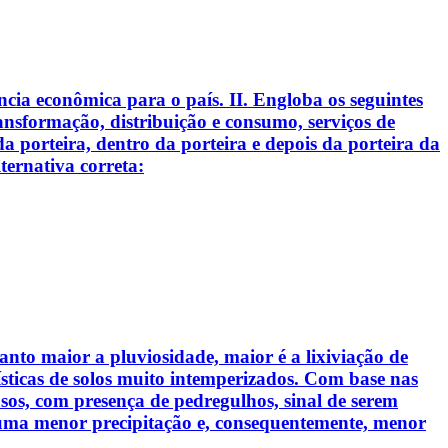
a econômica para o país. II. Engloba os seguintes
nsformação, distribuição e consumo, serviços de
a porteira, dentro da porteira e depois da porteira da
ernativa correta:
nto maior a pluviosidade, maior é a lixiviação de
erísticas de solos muito intemperizados. Com base nas
rasos, com presença de pedregulhos, sinal de serem
uma menor precipitação e, consequentemente, menor