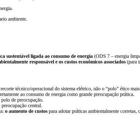
nergia.
meio ambiente.
ica sustentável ligada ao consumo de energia
(ODS 7 – energia limpa 
mbientalmente responsável e os custos econômicos associados
(para i
ecorte técnico/operacional do sistema elétrico, não o “polo” ético mais
 diretamente ao consumo de energia como grande preocupação prática.
 polo de preocupação.
a preocupação central.
ca:
o aumento de custos
para adotar práticas ambientalmente corretas, 