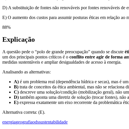
D) A substituição de fontes não renováveis por fontes renováveis de e
E) O aumento dos custos para assumir posturas éticas em relação ao 
88
%
Explicação
A questão pede o “polo de grande preocupação” quando se discute
ét
um dos principais pontos críticos é o
conflito entre agir de forma a
medidas sustentáveis e ampliar desigualdades de acesso à energia.
Analisando as alternativas:
A)
é um problema real (dependência hídrica e secas), mas é um r
B)
trata de conceitos da ética ambiental, mas não se relaciona
C)
descreve uma solução/condição (mobilização geral), não um
D)
também aponta uma diretriz de solução (trocar fontes), não 
E)
expressa exatamente um eixo recorrente da problemática éti
Alternativa correta: (E).
energia
geografia
ods
sustentabilidade