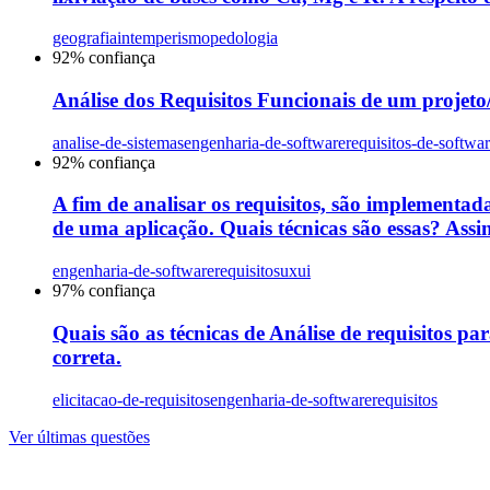
geografia
intemperismo
pedologia
92
% confiança
Análise dos Requisitos Funcionais de um projeto/s
analise-de-sistemas
engenharia-de-software
requisitos-de-softwa
92
% confiança
A fim de analisar os requisitos, são implementada
de uma aplicação. Quais técnicas são essas? Assin
engenharia-de-software
requisitos
uxui
97
% confiança
Quais são as técnicas de Análise de requisitos par
correta.
elicitacao-de-requisitos
engenharia-de-software
requisitos
Ver últimas questões