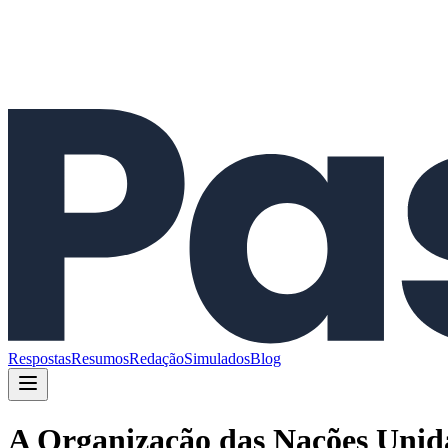
Respostas
Resumos
Redação
Simulados
Blog
A Organização das Nações Unida