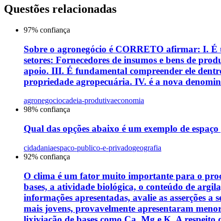
Questões relacionadas
97
% confiança
Sobre o agronegócio é CORRETO afirmar: I. É um
setores: Fornecedores de insumos e bens de pro
apoio. III. É fundamental compreender ele dentro
propriedade agropecuária. IV. é a nova denomina
agronegocio
cadeia-produtiva
economia
98
% confiança
Qual das opções abaixo é um exemplo de espaço
cidadania
espaco-publico-e-privado
geografia
92
% confiança
O clima é um fator muito importante para o proc
bases, a atividade biológica, o conteúdo de argil
informações apresentadas, avalie as asserções a s
mais jovens, provavelmente apresentaram menor
lixiviação de bases como Ca, Mg e K. A respeito d