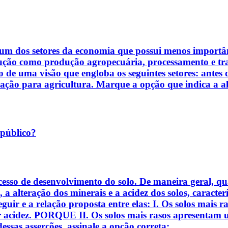
 dos setores da economia que possui menos importânci
dução como produção agropecuária, processamento e tra
 de uma visão que engloba os seguintes setores: antes d
ção para agricultura. Marque a opção que indica a alt
 público?
esso de desenvolvimento do solo. De maneira geral, qua
a, a alteração dos minerais e a acidez dos solos, caract
eguir e a relação proposta entre elas: I. Os solos mais 
 acidez. PORQUE II. Os solos mais rasos apresentam 
essas asserções, assinale a opção correta: