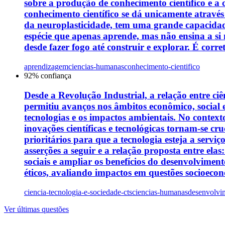
sobre a produção de conhecimento científico e a
conhecimento científico se dá unicamente através
da neuroplasticidade, tem uma grande capacidade
espécie que apenas aprende, mas não ensina a si
desde fazer fogo até construir e explorar. É corre
aprendizagem
ciencias-humanas
conhecimento-cientifico
92
% confiança
Desde a Revolução Industrial, a relação entre c
permitiu avanços nos âmbitos econômico, social 
tecnologias e os impactos ambientais. No contexto
inovações científicas e tecnológicas tornam-se cr
prioritários para que a tecnologia esteja a serv
asserções a seguir e a relação proposta entre elas
sociais e ampliar os benefícios do desenvolvimen
éticos, avaliando impactos em questões socioeconô
ciencia-tecnologia-e-sociedade-cts
ciencias-humanas
desenvolvim
Ver últimas questões