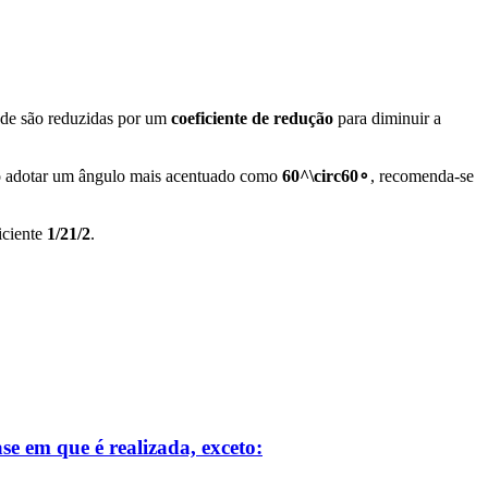
dade são reduzidas por um
coeficiente de redução
para diminuir a
 ao adotar um ângulo mais acentuado como
60^\circ
6
0
∘
, recomenda-se
iciente
1/2
1/2
.
se em que é realizada, exceto: