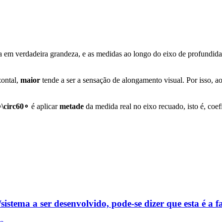
ada em verdadeira grandeza, e as medidas ao longo do eixo de profundi
zontal,
maior
tende a ser a sensação de alongamento visual. Por isso,
\circ
6
0
∘
é aplicar
metade
da medida real no eixo recuado, isto é, coef
istema a ser desenvolvido, pode-se dizer que esta é a fa