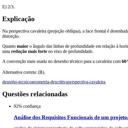
E) 2/3.
Explicação
Na perspectiva cavaleira (projeção oblíqua), a face frontal é desenh
distorção.
Quanto
maior
o ângulo das linhas de profundidade em relação à hori
uma
redução mais forte
no eixo de profundidade.
A convenção mais usada no desenho técnico para a cavaleira com
60^
Alternativa correta: (B).
desenho-tecnico
geometria-descritiva
perspectiva-cavaleira
Questões relacionadas
92
% confiança
Análise dos Requisitos Funcionais de um projeto/s