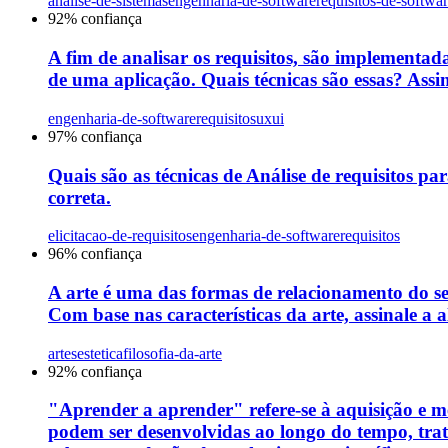
analise-de-sistemas
engenharia-de-software
requisitos-de-softwa
92
% confiança
A fim de analisar os requisitos, são implementada
de uma aplicação. Quais técnicas são essas? Assin
engenharia-de-software
requisitos
uxui
97
% confiança
Quais são as técnicas de Análise de requisitos par
correta.
elicitacao-de-requisitos
engenharia-de-software
requisitos
96
% confiança
A arte é uma das formas de relacionamento do s
Com base nas características da arte, assinale a a
artes
estetica
filosofia-da-arte
92
% confiança
"Aprender a aprender" refere-se à aquisição e me
podem ser desenvolvidas ao longo do tempo, tra