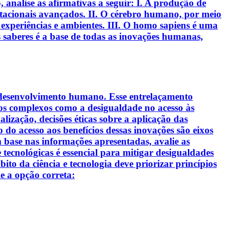
analise as afirmativas a seguir: I. A produção de
putacionais avançados. II. O cérebro humano, por meio
experiências e ambientes. III. O homo sapiens é uma
 saberes é a base de todas as inovações humanas,
o desenvolvimento humano. Esse entrelaçamento
ios complexos como a desigualdade no acesso às
lização, decisões éticas sobre a aplicação das
 do acesso aos benefícios dessas inovações são eixos
m base nas informações apresentadas, avalie as
e tecnológicas é essencial para mitigar desigualdades
to da ciência e tecnologia deve priorizar princípios
le a opção correta: