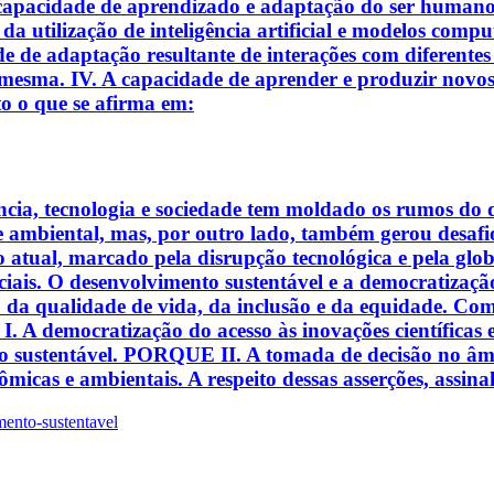
 capacidade de aprendizado e adaptação do ser humano, 
 da utilização de inteligência artificial e modelos com
 de adaptação resultante de interações com diferentes 
 mesma. IV. A capacidade de aprender e produzir novos
to o que se afirma em:
iência, tecnologia e sociedade tem moldado os rumos d
e ambiental, mas, por outro lado, também gerou desaf
 atual, marcado pela disrupção tecnológica e pela globa
uciais. O desenvolvimento sustentável e a democratização
iço da qualidade de vida, da inclusão e da equidade. Co
: I. A democratização do acesso às inovações científicas 
to sustentável. PORQUE II. A tomada de decisão no âmbi
micas e ambientais. A respeito dessas asserções, assina
ento-sustentavel