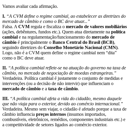
Vamos avaliar cada afirmação.
I.
“A CVM define o regime cambial, ao estabelecer as diretrizes do
mercado de câmbio e como o BC deve atuar...”
Falsa. A
CVM
regula e fiscaliza o
mercado de valores mobiliários
(ações, debêntures, fundos etc.). Quem atua diretamente na
política
cambial
e na regulamentação/funcionamento do
mercado de
câmbio
é principalmente o
Banco Central do Brasil (BCB)
,
seguindo diretrizes do
Conselho Monetário Nacional (CMN)
.
Logo, não é a CVM quem define o regime cambial nem “dita”
como o BC deve atuar.
II.
“A política cambial reflete-se na atuação do governo na taxa de
câmbio, no mercado de negociação de moedas estrangeiras.”
Verdadeira. Política cambial é justamente o conjunto de medidas e
intervenções (ou a decisão de não intervir) que influenciam o
mercado de câmbio
e a
taxa de câmbio
.
III.
“A política cambial afeta a vida do cidadão, mesmo daquele
que não viaja para o exterior, devido ao comércio internacional.”
Verdadeira. Mesmo sem viajar, o cidadão é afetado porque a taxa de
câmbio influencia
preços internos
(insumos importados,
combustíveis, eletrônicos, remédios, componentes industriais etc.) e
a competitividade de setores ligados ao comércio exterior.