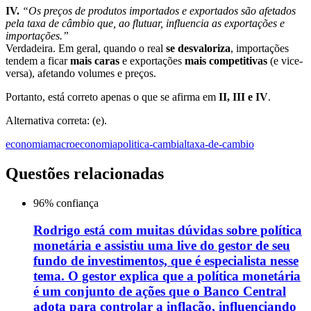
IV.
“Os preços de produtos importados e exportados são afetados
pela taxa de câmbio que, ao flutuar, influencia as exportações e
importações.”
Verdadeira. Em geral, quando o real
se desvaloriza
, importações
tendem a ficar
mais caras
e exportações
mais competitivas
(e vice-
versa), afetando volumes e preços.
Portanto, está correto apenas o que se afirma em
II, III e IV
.
Alternativa correta: (e).
economia
macroeconomia
politica-cambial
taxa-de-cambio
Questões relacionadas
96
% confiança
Rodrigo está com muitas dúvidas sobre política
monetária e assistiu uma live do gestor de seu
fundo de investimentos, que é especialista nesse
tema. O gestor explica que a política monetária
é um conjunto de ações que o Banco Central
adota para controlar a inflação, influenciando