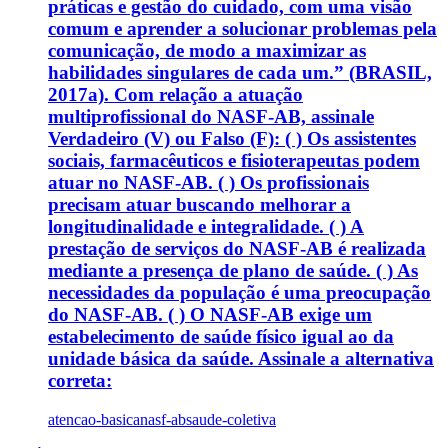
práticas e gestão do cuidado, com uma visão
comum e aprender a solucionar problemas pela
comunicação, de modo a maximizar as
habilidades singulares de cada um.” (BRASIL,
2017a). Com relação a atuação
multiprofissional do NASF-AB, assinale
Verdadeiro (V) ou Falso (F): ( ) Os assistentes
sociais, farmacêuticos e fisioterapeutas podem
atuar no NASF-AB. ( ) Os profissionais
precisam atuar buscando melhorar a
longitudinalidade e integralidade. ( ) A
prestação de serviços do NASF-AB é realizada
mediante a presença de plano de saúde. ( ) As
necessidades da população é uma preocupação
do NASF-AB. ( ) O NASF-AB exige um
estabelecimento de saúde físico igual ao da
unidade básica da saúde. Assinale a alternativa
correta:
atencao-basica
nasf-ab
saude-coletiva