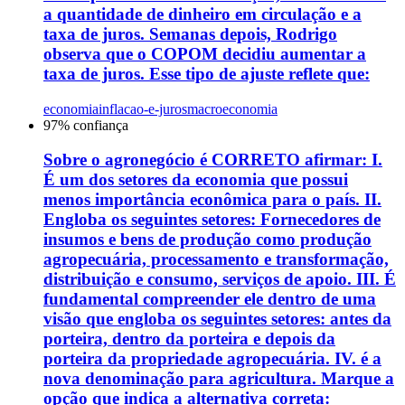
a quantidade de dinheiro em circulação e a
taxa de juros. Semanas depois, Rodrigo
observa que o COPOM decidiu aumentar a
taxa de juros. Esse tipo de ajuste reflete que:
economia
inflacao-e-juros
macroeconomia
97
% confiança
Sobre o agronegócio é CORRETO afirmar: I.
É um dos setores da economia que possui
menos importância econômica para o país. II.
Engloba os seguintes setores: Fornecedores de
insumos e bens de produção como produção
agropecuária, processamento e transformação,
distribuição e consumo, serviços de apoio. III. É
fundamental compreender ele dentro de uma
visão que engloba os seguintes setores: antes da
porteira, dentro da porteira e depois da
porteira da propriedade agropecuária. IV. é a
nova denominação para agricultura. Marque a
opção que indica a alternativa correta: