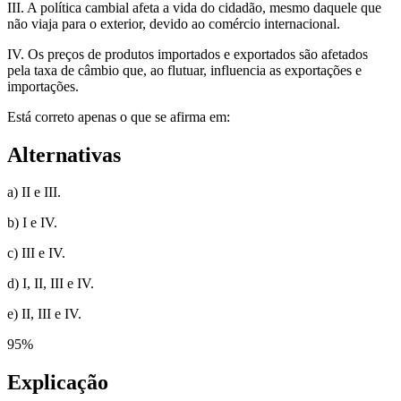
III. A política cambial afeta a vida do cidadão, mesmo daquele que
não viaja para o exterior, devido ao comércio internacional.
IV. Os preços de produtos importados e exportados são afetados
pela taxa de câmbio que, ao flutuar, influencia as exportações e
importações.
Está correto apenas o que se afirma em:
Alternativas
a) II e III.
b) I e IV.
c) III e IV.
d) I, II, III e IV.
e) II, III e IV.
95
%
Explicação