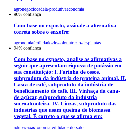
agronegocio
cadeia-produtiva
economia
90
% confiança
Com base no exposto, assinale a alternativa
correta sobre o enxofre:
agronomia
fertilidade-do-solo
nutricao-de-plantas
94
% confiança
Com base no exposto, analise as afirmativas a
seguir que apresentam riqueza de potássio em
sua constituição: I. Farinha de ossos,
subproduto da indústria de proteína animal. II.
Casca de café, subproduto da indústria de
beneficiamento de café. III. Vinhaça da cana-
de-açúcar, subproduto da indústria
sucroalcooleira. IV. Cinzas, subproduto das
indústrias que usam queima de biomassa
vegetal. É correto o que se afirma em:
adubacao
agronomia
fertilidade-do-solo