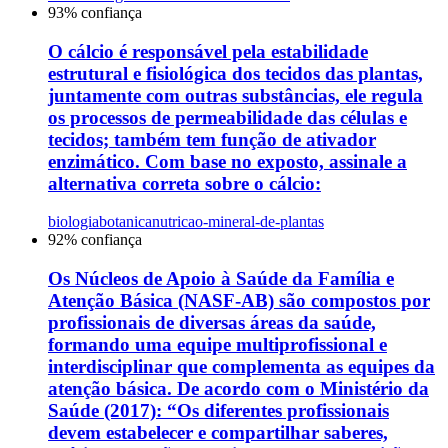
93
% confiança
O cálcio é responsável pela estabilidade
estrutural e fisiológica dos tecidos das plantas,
juntamente com outras substâncias, ele regula
os processos de permeabilidade das células e
tecidos; também tem função de ativador
enzimático. Com base no exposto, assinale a
alternativa correta sobre o cálcio:
biologia
botanica
nutricao-mineral-de-plantas
92
% confiança
Os Núcleos de Apoio à Saúde da Família e
Atenção Básica (NASF-AB) são compostos por
profissionais de diversas áreas da saúde,
formando uma equipe multiprofissional e
interdisciplinar que complementa as equipes da
atenção básica. De acordo com o Ministério da
Saúde (2017): “Os diferentes profissionais
devem estabelecer e compartilhar saberes,