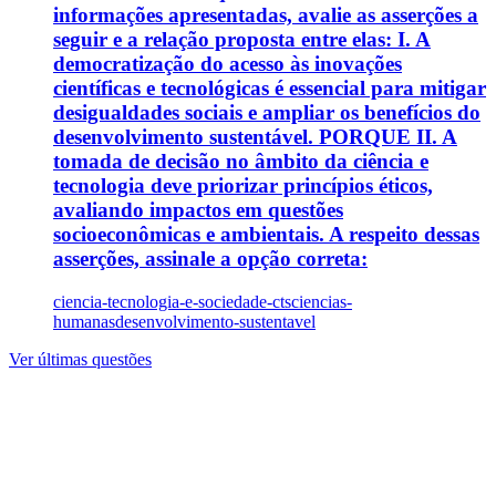
informações apresentadas, avalie as asserções a
seguir e a relação proposta entre elas: I. A
democratização do acesso às inovações
científicas e tecnológicas é essencial para mitigar
desigualdades sociais e ampliar os benefícios do
desenvolvimento sustentável. PORQUE II. A
tomada de decisão no âmbito da ciência e
tecnologia deve priorizar princípios éticos,
avaliando impactos em questões
socioeconômicas e ambientais. A respeito dessas
asserções, assinale a opção correta:
ciencia-tecnologia-e-sociedade-cts
ciencias-
humanas
desenvolvimento-sustentavel
Ver últimas questões