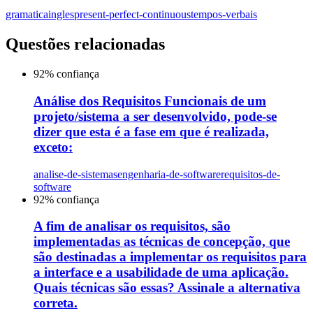
gramatica
ingles
present-perfect-continuous
tempos-verbais
Questões relacionadas
92
% confiança
Análise dos Requisitos Funcionais de um
projeto/sistema a ser desenvolvido, pode-se
dizer que esta é a fase em que é realizada,
exceto:
analise-de-sistemas
engenharia-de-software
requisitos-de-
software
92
% confiança
A fim de analisar os requisitos, são
implementadas as técnicas de concepção, que
são destinadas a implementar os requisitos para
a interface e a usabilidade de uma aplicação.
Quais técnicas são essas? Assinale a alternativa
correta.