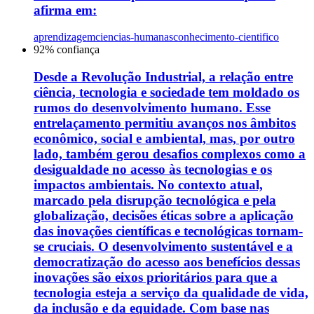
afirma em:
aprendizagem
ciencias-humanas
conhecimento-cientifico
92
% confiança
Desde a Revolução Industrial, a relação entre
ciência, tecnologia e sociedade tem moldado os
rumos do desenvolvimento humano. Esse
entrelaçamento permitiu avanços nos âmbitos
econômico, social e ambiental, mas, por outro
lado, também gerou desafios complexos como a
desigualdade no acesso às tecnologias e os
impactos ambientais. No contexto atual,
marcado pela disrupção tecnológica e pela
globalização, decisões éticas sobre a aplicação
das inovações científicas e tecnológicas tornam-
se cruciais. O desenvolvimento sustentável e a
democratização do acesso aos benefícios dessas
inovações são eixos prioritários para que a
tecnologia esteja a serviço da qualidade de vida,
da inclusão e da equidade. Com base nas