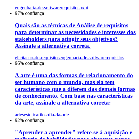
engenharia-de-software
requisitos
uxui
97
% confiança
Quais são as técnicas de Análise de requisitos
para determinar as necessidades e interesses dos
stakeholders para atingir seus objetivos?
Assinale a alternativa correta.
elicitacao-de-requisitos
engenharia-de-software
requisitos
96
% confiança
A arte é uma das formas de relacionamento do
ser humano com o mundo, mas ela tem
características que a diferem das demais formas
de conhecimento. Com base nas características
da arte, assinale a alternativa correta:
artes
estetica
filosofia-da-arte
92
% confiança
"Aprender a aprender" refere-se à aquisição e