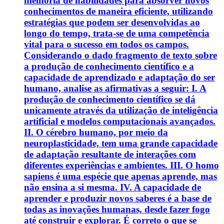
melhoria de habilidades para absorver novos
conhecimentos de maneira eficiente, utilizando
estratégias que podem ser desenvolvidas ao
longo do tempo, trata-se de uma competência
vital para o sucesso em todos os campos.
Considerando o dado fragmento de texto sobre
a produção de conhecimento científico e a
capacidade de aprendizado e adaptação do ser
humano, analise as afirmativas a seguir: I. A
produção de conhecimento científico se dá
unicamente através da utilização de inteligência
artificial e modelos computacionais avançados.
II. O cérebro humano, por meio da
neuroplasticidade, tem uma grande capacidade
de adaptação resultante de interações com
diferentes experiências e ambientes. III. O homo
sapiens é uma espécie que apenas aprende, mas
não ensina a si mesma. IV. A capacidade de
aprender e produzir novos saberes é a base de
todas as inovações humanas, desde fazer fogo
até construir e explorar. É correto o que se