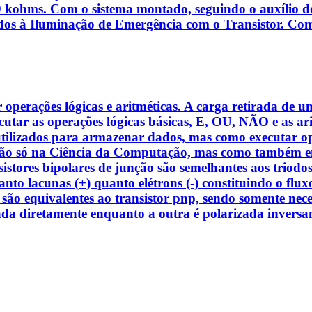
kohms. Com o sistema montado, seguindo o auxílio do r
nados à Iluminação de Emergência com o Transistor. Com
operações lógicas e aritméticas. A carga retirada de u
tar as operações lógicas básicas, E, OU, NÃO e as arit
tilizados para armazenar dados, mas como executar oper
Não só na Ciência da Computação, mas como também em
ransistores bipolares de junção são semelhantes aos tri
 tanto lacunas (+) quanto elétrons (-) constituindo o flu
 são equivalentes ao transistor pnp, sendo somente neces
zada diretamente enquanto a outra é polarizada inver