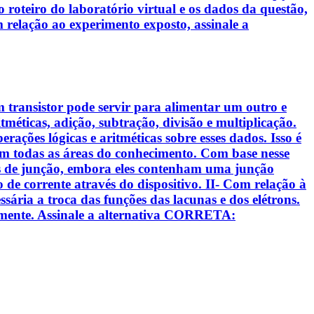
oteiro do laboratório virtual e os dados da questão,
 relação ao experimento exposto, assinale a
m transistor pode servir para alimentar um outro e
méticas, adição, subtração, divisão e multiplicação.
ações lógicas e aritméticas sobre esses dados. Isso é
 todas as áreas do conhecimento. Com base nesse
odos de junção, embora eles contenham uma junção
xo de corrente através do dispositivo. II- Com relação à
sária a troca das funções das lacunas e dos elétrons.
samente. Assinale a alternativa CORRETA: