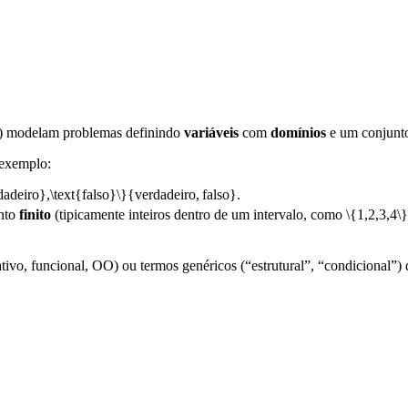
g) modelam problemas definindo
variáveis
com
domínios
e um conjunt
 exemplo:
dadeiro},\text{falso}\}
{
verdadeiro
,
falso
}
.
unto
finito
(tipicamente inteiros dentro de um intervalo, como
\{1,2,3,4\}
tivo, funcional, OO) ou termos genéricos (“estrutural”, “condicional”)