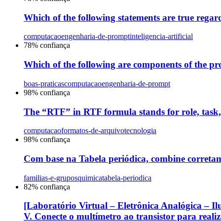
Which of the following statements are true rega
computacao
engenharia-de-prompt
inteligencia-artificial
78
% confiança
Which of the following are components of the p
boas-praticas
computacao
engenharia-de-prompt
98
% confiança
The “RTF” in RTF formula stands for role, task
computacao
formatos-de-arquivo
tecnologia
98
% confiança
Com base na Tabela periódica, combine corretam
familias-e-grupos
quimica
tabela-periodica
82
% confiança
[Laboratório Virtual – Eletrônica Analógica – Il
V. Conecte o multímetro ao transistor para reali