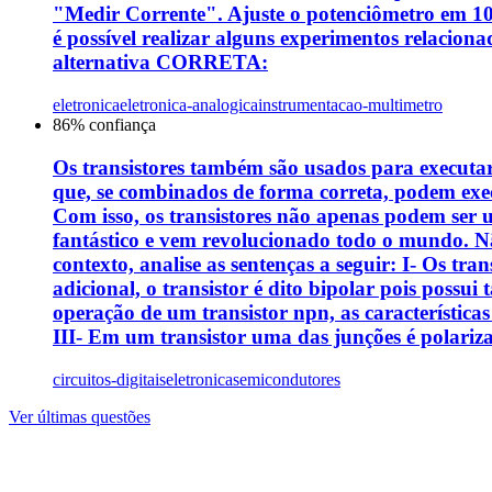
"Medir Corrente". Ajuste o potenciômetro em 10 
é possível realizar alguns experimentos relacio
alternativa CORRETA:
eletronica
eletronica-analogica
instrumentacao-multimetro
86
% confiança
Os transistores também são usados para executar 
que, se combinados de forma correta, podem execu
Com isso, os transistores não apenas podem ser u
fantástico e vem revolucionado todo o mundo. 
contexto, analise as sentenças a seguir: I- Os t
adicional, o transistor é dito bipolar pois possui
operação de um transistor npn, as características
III- Em um transistor uma das junções é polari
circuitos-digitais
eletronica
semicondutores
Ver últimas questões