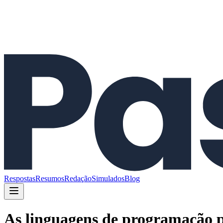
Respostas
Resumos
Redação
Simulados
Blog
As linguagens de programação p