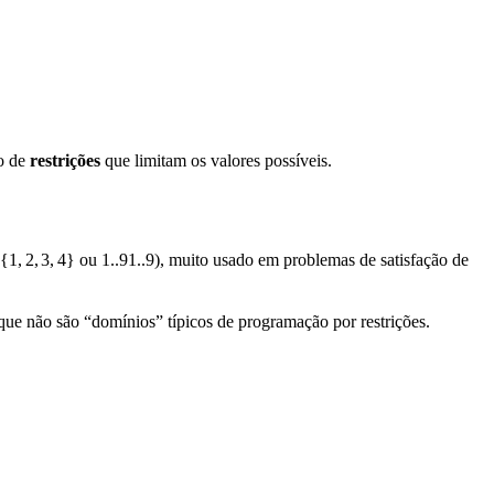
o de
restrições
que limitam os valores possíveis.
{
1
,
2
,
3
,
4
}
ou
1..9
1..9
), muito usado em problemas de satisfação de
 que não são “domínios” típicos de programação por restrições.