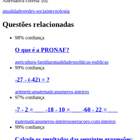
Alternativa correta: (b).
atualidades
redes-sociais
tecnologia
Questões relacionadas
98
% confiança
O que é a PRONAF?
agricultura-familiar
atualidades
politicas-publicas
99
% confiança
-27 - (-42) = ?
aritmetica
matematica
numeros-inteiros
97
% confiança
-7 - 2 = ___ -18 - 10 = ___ -60 - 22 = ___
matematica
numeros-inteiros
operacoes-com-inteiros
99
% confiança
Calcule os resultados das seguintes expressões: