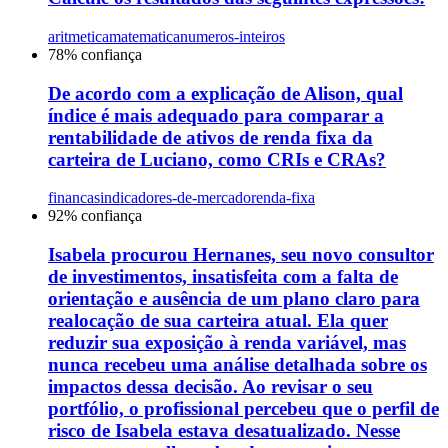
aritmetica
matematica
numeros-inteiros
78
% confiança
De acordo com a explicação de Alison, qual
índice é mais adequado para comparar a
rentabilidade de ativos de renda fixa da
carteira de Luciano, como CRIs e CRAs?
financas
indicadores-de-mercado
renda-fixa
92
% confiança
Isabela procurou Hernanes, seu novo consultor
de investimentos, insatisfeita com a falta de
orientação e ausência de um plano claro para
realocação de sua carteira atual. Ela quer
reduzir sua exposição à renda variável, mas
nunca recebeu uma análise detalhada sobre os
impactos dessa decisão. Ao revisar o seu
portfólio, o profissional percebeu que o perfil de
risco de Isabela estava desatualizado. Nesse