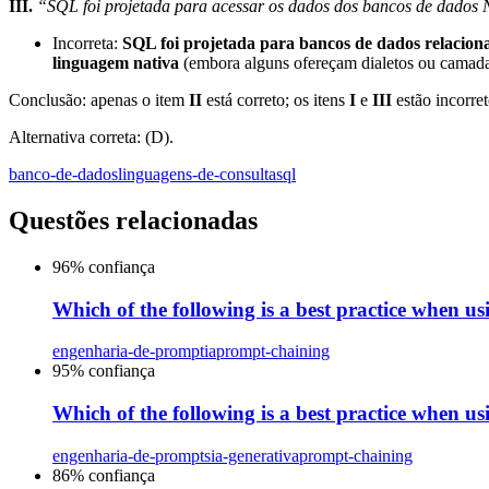
III.
“SQL foi projetada para acessar os dados dos bancos de dados
Incorreta:
SQL foi projetada para bancos de dados relaciona
linguagem nativa
(embora alguns ofereçam dialetos ou camadas
Conclusão: apenas o item
II
está correto; os itens
I
e
III
estão incorret
Alternativa correta: (D).
banco-de-dados
linguagens-de-consulta
sql
Questões relacionadas
96
% confiança
Which of the following is a best practice when us
engenharia-de-prompt
ia
prompt-chaining
95
% confiança
Which of the following is a best practice when u
engenharia-de-prompts
ia-generativa
prompt-chaining
86
% confiança