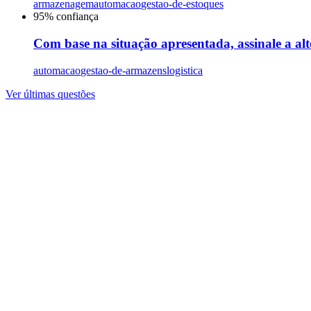
armazenagem
automacao
gestao-de-estoques
95
% confiança
Com base na situação apresentada, assinale a al
automacao
gestao-de-armazens
logistica
Ver últimas questões