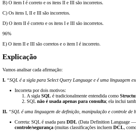
B) O item I é correto e os itens II e III são incorretos.
C) Os itens I, II e III são incorretos.
D) O item II é correto e os itens I e III são incorretos.
96
%
E) O item II e III são corretos e o item I é incorreto.
Explicação
Vamos analisar cada afirmação:
I.
“SQL é a sigla para Select Query Language e é uma linguagem estr
Incorreta por dois motivos:
A sigla
SQL
é tradicionalmente entendida como
Struct
SQL
não é usada apenas para consulta
; ela inclui t
II.
“SQL é uma linguagem de definição, manipulação e controle de 
Correta: SQL é usada para
DDL
(Data Definition Language —
controle/segurança
(muitas classificações incluem
DCL
, com