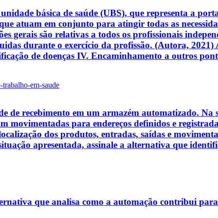
unidade básica de saúde (UBS), que representa a porta 
 que atuam em conjunto para atingir todas as necessida
ções gerais são relativas a todos os profissionais indepe
guidas durante o exercício da profissão. (Autora, 2021) 
Notificação de doenças IV. Encaminhamento a outros pon
e-trabalho-em-saude
de de recebimento em um armazém automatizado. Na si
eram movimentadas para endereços definidos e registrad
localização dos produtos, entradas, saídas e movimenta
situação apresentada, assinale a alternativa que identi
ternativa que analisa como a automação contribui para