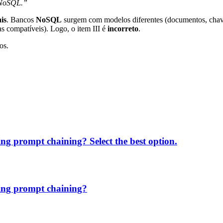
 NoSQL.”
is
. Bancos
NoSQL
surgem com modelos diferentes (documentos, chave-
 compatíveis). Logo, o item III é
incorreto
.
os.
ing prompt chaining? Select the best option.
sing prompt chaining?