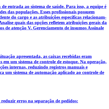
de entrada ao sistema de saúde. Para isso, a equipe é
des das populações. Esses profissionais possuem
ndente do cargo e as atribuições específicas relacionam-
Analise quais das opções refletem atribuições gerais da
tos de atenção V. Gerenciamento de insumos Assinale
tuação apresentada, as caixas recebidas eram
as em um sistema de controle de estoque. Na operação,
ções internas, reduzindo registros manuais e
fica um sistema de automação aplicado ao controle de
 reduzir erros na separação de pedidos: