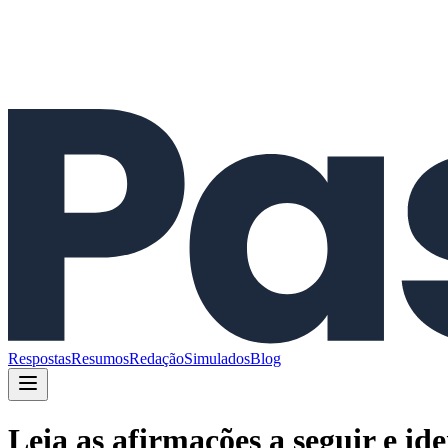
Respostas
Resumos
Redação
Simulados
Blog
Leia as afirmações a seguir e ide