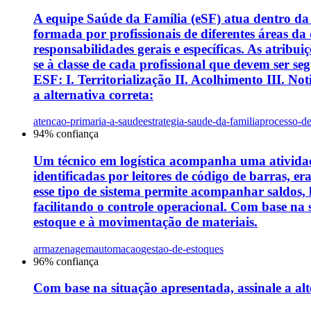
A equipe Saúde da Família (eSF) atua dentro da 
formada por profissionais de diferentes áreas da
responsabilidades gerais e específicas. As atribui
se à classe de cada profissional que devem ser se
ESF: I. Territorialização II. Acolhimento III. 
a alternativa correta:
atencao-primaria-a-saude
estrategia-saude-da-familia
processo-d
94
% confiança
Um técnico em logística acompanha uma ativida
identificadas por leitores de código de barras, 
esse tipo de sistema permite acompanhar saldos, 
facilitando o controle operacional. Com base na 
estoque e à movimentação de materiais.
armazenagem
automacao
gestao-de-estoques
96
% confiança
Com base na situação apresentada, assinale a al