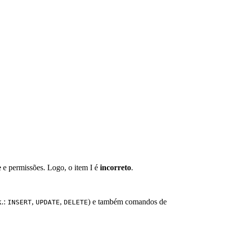
e
e permissões. Logo, o item I é
incorreto
.
x.:
,
,
) e também comandos de
INSERT
UPDATE
DELETE