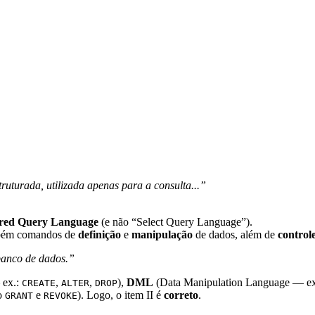
uturada, utilizada apenas para a consulta...”
ured Query Language
(e não “Select Query Language”).
ambém comandos de
definição
e
manipulação
de dados, além de
control
banco de dados.”
 ex.:
,
,
),
DML
(Data Manipulation Language — e
CREATE
ALTER
DROP
o
e
). Logo, o item II é
correto
.
GRANT
REVOKE