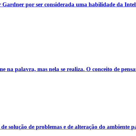
r Gardner por ser considerada uma habilidade da Inteli
e na palavra, mas nela se realiza. O conceito de pens
de de solução de problemas e de alteração do ambiente 