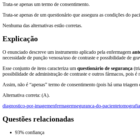
Trata-se apenas um termo de consentimento.
Trata-se apenas de um questionário que assegura as condições do pac
Nenhuma das alternativas estão corretas.
Explicação
O enunciado descreve um instrumento aplicado pela enfermagem
ant
necessidade de punção venosa/uso de contraste e possibilidade de gra
Esse conjunto de itens caracteriza um
questionário de segurança
(tr
possibilidade de administração de contraste e outros fármacos, pois é n
Assim, não é “apenas” termo de consentimento (pois há uma triagem cl
Alternativa correta: (A).
diagnostico-por-imagem
enfermagem
seguranca-do-paciente
tomografi
Questões relacionadas
93
% confiança