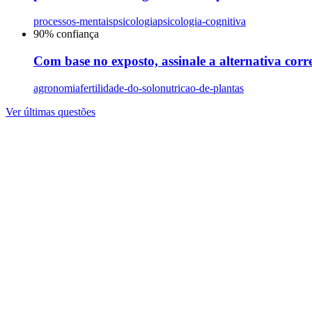
processos-mentais
psicologia
psicologia-cognitiva
90
% confiança
Com base no exposto, assinale a alternativa corre
agronomia
fertilidade-do-solo
nutricao-de-plantas
Ver últimas questões