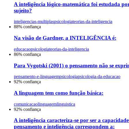
A inteligência lógico-matemática foi estudada po
sujeito?
inteligencias-multiplas
psicologia
teorias-da-inteligencia
88
% confiança
Na visão de Gardner, a INTELIGÊNCIA é:
educacao
psicologia
teorias-da-inteligencia
86
% confiança
Para Vygotski (2001) o pensamento não se exprim
pensamento-e-linguagem
psicologia
psicologia-da-educacao
92
% confiança
A linguagem tem como função básica:
comunicacao
linguagem
linguistica
92
% confiança
A inteligência caracteriza-se por ser a capacida
pensamento e inteligência correspondem a: