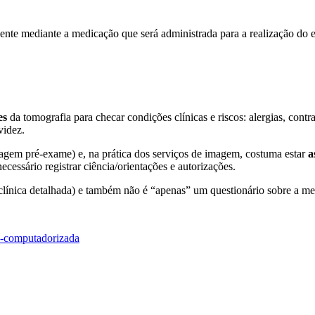
iente mediante a medicação que será administrada para a realização do
es
da tomografia para checar condições clínicas e riscos: alergias, con
videz.
iagem pré-exame) e, na prática dos serviços de imagem, costuma estar
a
ecessário registrar ciência/orientações e autorizações.
ínica detalhada) e também não é “apenas” um questionário sobre a medic
a-computadorizada