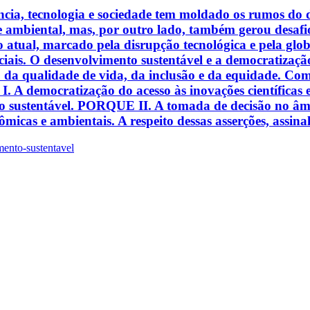
iência, tecnologia e sociedade tem moldado os rumos d
e ambiental, mas, por outro lado, também gerou desaf
 atual, marcado pela disrupção tecnológica e pela globa
uciais. O desenvolvimento sustentável e a democratização
iço da qualidade de vida, da inclusão e da equidade. Co
: I. A democratização do acesso às inovações científicas 
to sustentável. PORQUE II. A tomada de decisão no âmbi
micas e ambientais. A respeito dessas asserções, assina
ento-sustentavel