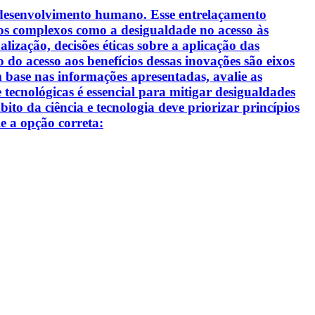
o desenvolvimento humano. Esse entrelaçamento
ios complexos como a desigualdade no acesso às
lização, decisões éticas sobre a aplicação das
 do acesso aos benefícios dessas inovações são eixos
m base nas informações apresentadas, avalie as
e tecnológicas é essencial para mitigar desigualdades
to da ciência e tecnologia deve priorizar princípios
le a opção correta: