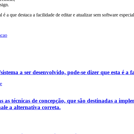
sign.
l é a que destaca a facilidade de editar e atualizar sem software especia
acao
istema a ser desenvolvido, pode-se dizer que esta é a fa
re
s as técnicas de concepção, que são destinadas a implem
ale a alternativa correta.