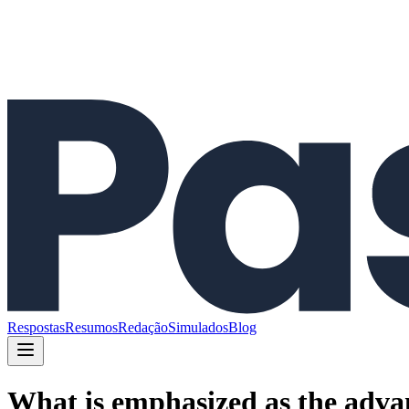
Respostas
Resumos
Redação
Simulados
Blog
What is emphasized as the adva