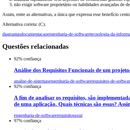
não exigir software proprietário ou habilidades avançadas de de
Assim, entre as alternativas, a única que expressa esse benefício centra
Alternativa correta: (C).
diagramas
documentacao
engenharia-de-software
tecnologia-da-inform
Questões relacionadas
92
% confiança
Análise dos Requisitos Funcionais de um projeto/s
analise-de-sistemas
engenharia-de-software
requisitos-de-softwa
92
% confiança
A fim de analisar os requisitos, são implementada
de uma aplicação. Quais técnicas são essas? Assin
engenharia-de-software
requisitos
uxui
97
% confiança