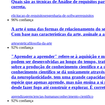
Quais são as técnicas de Análise de requisitos par
correta.
elicitacao-de-requisitos
engenharia-de-software
requisitos
96
% confiança
A arte é uma das formas de relacionamento do s
Com base nas características da arte, assinale a a
artes
estetica
filosofia-da-arte
92
% confiança
"Aprender a aprender" refere-se à aquisição e me
podem ser desenvolvidas ao longo do tempo, tra
sobre a produção de conhecimento científico e a
conhecimento científico se dá unicamente através
da neuroplasticidade, tem uma grande capacidade
espécie que apenas aprende, mas não ensina a si
desde fazer fogo até construir e explorar. É corre
aprendizagem
ciencias-humanas
conhecimento-cientifico
92
% confiança