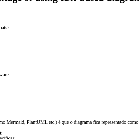
mats?
tware
mo Mermaid, PlantUML etc.) é que o diagrama fica representado como t
);
cíficas;