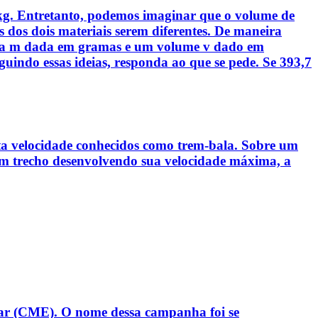
 kg. Entretanto, podemos imaginar que o volume de
 dos dois materiais serem diferentes. De maneira
assa m dada em gramas e um volume v dado em
guindo essas ideias, responda ao que se pede. Se 393,7
alta velocidade conhecidos como trem-bala. Sobre um
 um trecho desenvolvendo sua velocidade máxima, a
lar (CME). O nome dessa campanha foi se