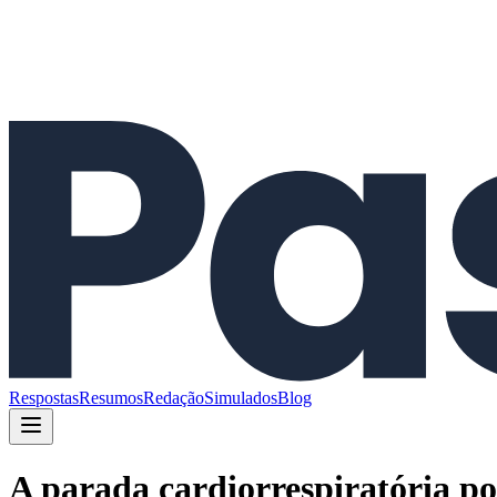
Respostas
Resumos
Redação
Simulados
Blog
A parada cardiorrespiratória po