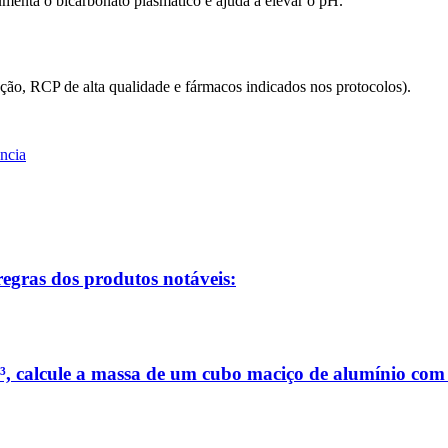
umenta o bicarbonato plasmático e ajuda a elevar o pH.
ação, RCP de alta qualidade e fármacos indicados nos protocolos).
ncia
regras dos produtos notáveis:
³, calcule a massa de um cubo maciço de alumínio com 