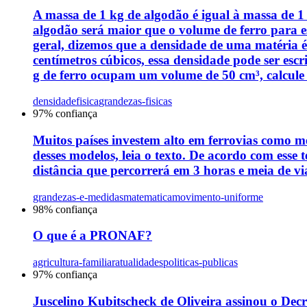
A massa de 1 kg de algodão é igual à massa de 
algodão será maior que o volume de ferro para es
geral, dizemos que a densidade de uma matéria
centímetros cúbicos, essa densidade pode ser esc
g de ferro ocupam um volume de 50 cm³, calcule 
densidade
fisica
grandezas-fisicas
97
% confiança
Muitos países investem alto em ferrovias como m
desses modelos, leia o texto. De acordo com ess
distância que percorrerá em 3 horas e meia de v
grandezas-e-medidas
matematica
movimento-uniforme
98
% confiança
O que é a PRONAF?
agricultura-familiar
atualidades
politicas-publicas
97
% confiança
Juscelino Kubitscheck de Oliveira assinou o D