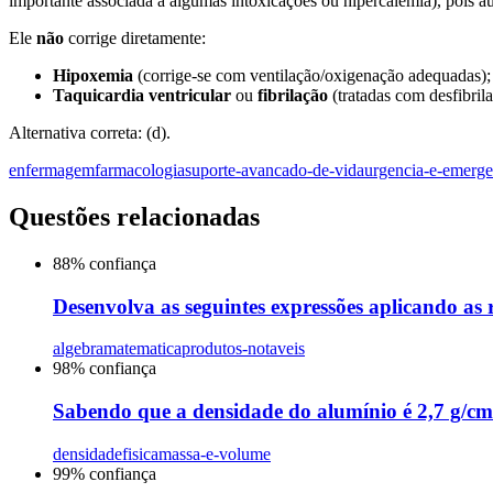
importante associada a algumas intoxicações ou hipercalemia), pois a
Ele
não
corrige diretamente:
Hipoxemia
(corrige-se com ventilação/oxigenação adequadas);
Taquicardia ventricular
ou
fibrilação
(tratadas com desfibril
Alternativa correta: (d).
enfermagem
farmacologia
suporte-avancado-de-vida
urgencia-e-emerge
Questões relacionadas
88
% confiança
Desenvolva as seguintes expressões aplicando as 
algebra
matematica
produtos-notaveis
98
% confiança
Sabendo que a densidade do alumínio é 2,7 g/cm
densidade
fisica
massa-e-volume
99
% confiança