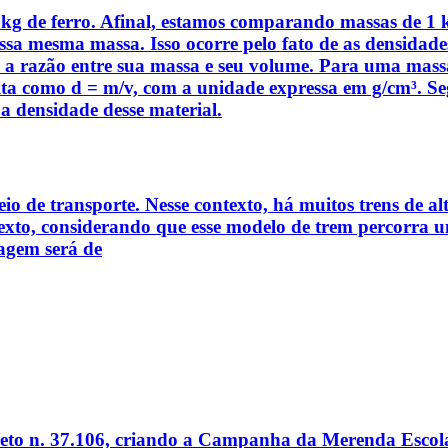
1 kg de ferro. Afinal, estamos comparando massas de 1
sa mesma massa. Isso ocorre pelo fato de as densidades
 é a razão entre sua massa e seu volume. Para uma m
rita como d = m/v, com a unidade expressa em g/cm³. Se
a densidade desse material.
eio de transporte. Nesse contexto, há muitos trens de 
e texto, considerando que esse modelo de trem percorra
iagem será de
ecreto n. 37.106, criando a Campanha da Merenda Esco