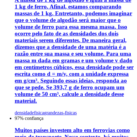
1 kg de ferro. Afinal, estamos comparando
massas de 1 kg. Entretanto, podemos imaginar
que o volume de algodão será maior que o
volume de ferro para essa mesma massa. Isso
ocorre pelo fato de as densidades dos dois
materiais serem diferentes. De maneira geral,
dizemos que a densidade de uma matéria é a
razão entre sua massa e seu volume. Para uma
massa m dada em gramas e um volume v dado
em centímetros cúbicos, essa densidade pode ser
escrita como d = m/v, com a unidade expressa
em g/cm³. Seguindo essas ideias, responda ao
que se pede. Se 393,7 g de ferro ocupam um
volume de 50 cm³, calcule a densidade desse
material.
densidade
fisica
grandezas-fisicas
97
% confiança
Muitos países investem alto em ferrovias como
meio de transporte. Nesse contexto, há muitos