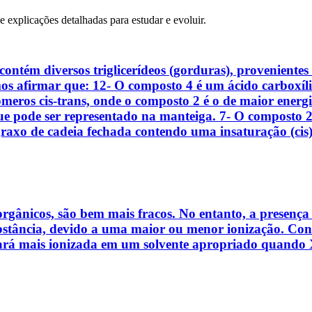
 e explicações detalhadas para estudar e evoluir.
ontém diversos triglicerídeos (gorduras), provenientes 
s afirmar que: 12- O composto 4 é um ácido carboxíli
sômeros cis-trans, onde o composto 2 é o de maior ener
que pode ser representado na manteiga. 7- O composto
 graxo de cadeia fechada contendo uma insaturação (ci
gânicos, são bem mais fracos. No entanto, a presença 
bstância, devido a uma maior ou menor ionização. Con
stará mais ionizada em um solvente apropriado quando X