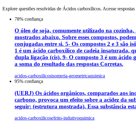
Explore questões resolvidas de
Ácidos carboxílicos
. Acesse respostas
78
% confiança
O óleo de soja, comumente utilizado na cozinha, c
mostrados abaixo. Sobre esses compostos, podemo
conjugadas entre si. 5- Os compostos 2 e 3 são i
1 é um ácido carboxílico de cadeia insaturada, 
dupla ligação (cis). 9- O composto 3 é um ácido
a soma do resultado das respostas Corretas.
acidos-carboxilicos
isomeria-geometrica
quimica
95
% confiança
(UERJ) Os ácidos orgânicos, comparados aos inor
carbono, provoca um efeito sobre a acidez da su
seguir: (estrutura mostrada). Essa substância e
acidos-carboxilicos
efeito-indutivo
quimica