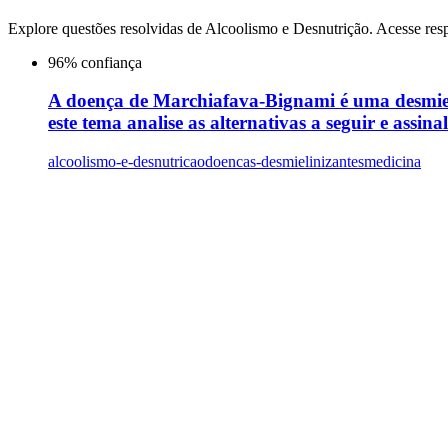
Explore questões resolvidas de
Alcoolismo e Desnutrição
. Acesse res
96
% confiança
A doença de Marchiafava-Bignami é uma desmiel
este tema analise as alternativas a seguir e assina
alcoolismo-e-desnutricao
doencas-desmielinizantes
medicina