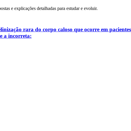
postas e explicações detalhadas para estudar e evoluir.
inização rara do corpo caloso que ocorre em pacient
le a incorreta: