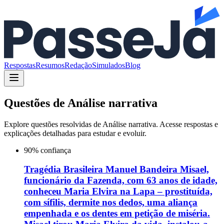
Respostas
Resumos
Redação
Simulados
Blog
Questões de
Análise narrativa
Explore questões resolvidas de
Análise narrativa
. Acesse respostas e
explicações detalhadas para estudar e evoluir.
90
% confiança
Tragédia Brasileira Manuel Bandeira Misael,
funcionário da Fazenda, com 63 anos de idade,
conheceu Maria Elvira na Lapa – prostituída,
com sífilis, dermite nos dedos, uma aliança
empenhada e os dentes em petição de miséria.