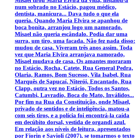
Misael tirou Maria Elvira da vida, instalou-a
num sobrado no Estácio, pagou médico,
dentista, manicura... Dava tudo o que ela
queria. Quando Maria Elvira se apanhou de
boca bonita, arranjou logo um namorado.
Misael não queria escândalo. Podia dar uma
surra, um tiro, uma facada. Não fez nada disso:
mudou de casa. Viveram três anos assim. Toda
vez que Maria Elvira arranjava namorado,
Misael mudava de casa. Os amantes moraram
no Estácio, Rocha, Catete, Rua General Pedra,
Olaria, Ramos, Bom Sucesso, Vila Isabel, Rua
Marquês de Sapucaí, Niterói, Encantado, Rua
Clapp, outra vez no Estácio, Todos os Santos,
Catumbi, Lavradio, Boca do Mato, Inválidos...
Por fim na Rua da Constituição, onde Misael,
privado de sentidos e de inteligência, matou-a
com seis tiros, e a polícia foi encontrá-la caída
em decúbito dorsal, vestida de organdi azul.
Em relação aos níveis de leitura, apresentados
por Fiorin e Savioli (2007), se tomarmos o texto