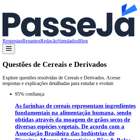
Respostas
Resumos
Redação
Simulados
Blog
Questões de
Cereais e Derivados
Explore questões resolvidas de
Cereais e Derivados
. Acesse
respostas e explicações detalhadas para estudar e evoluir.
95
% confiança
As farinhas de cereais representam ingredientes
fundamentais na alimentação humana, sendo
obtidas através da moagem de grãos secos de
diversas espécies vegetais. De acordo com a
Associação Brasileira das Indústrias de