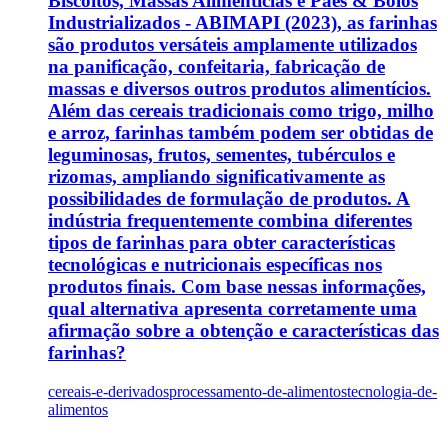
Biscoitos, Massas Alimentícias e Pães & Bolos
Industrializados - ABIMAPI (2023), as farinhas
são produtos versáteis amplamente utilizados
na panificação, confeitaria, fabricação de
massas e diversos outros produtos alimentícios.
Além das cereais tradicionais como trigo, milho
e arroz, farinhas também podem ser obtidas de
leguminosas, frutos, sementes, tubérculos e
rizomas, ampliando significativamente as
possibilidades de formulação de produtos. A
indústria frequentemente combina diferentes
tipos de farinhas para obter características
tecnológicas e nutricionais específicas nos
produtos finais. Com base nessas informações,
qual alternativa apresenta corretamente uma
afirmação sobre a obtenção e características das
farinhas?
cereais-e-derivados
processamento-de-alimentos
tecnologia-de-
alimentos