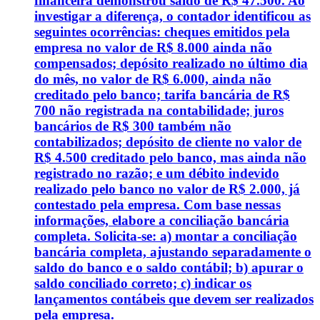
financeira demonstrou saldo de R$ 47.500. Ao
investigar a diferença, o contador identificou as
seguintes ocorrências: cheques emitidos pela
empresa no valor de R$ 8.000 ainda não
compensados; depósito realizado no último dia
do mês, no valor de R$ 6.000, ainda não
creditado pelo banco; tarifa bancária de R$
700 não registrada na contabilidade; juros
bancários de R$ 300 também não
contabilizados; depósito de cliente no valor de
R$ 4.500 creditado pelo banco, mas ainda não
registrado no razão; e um débito indevido
realizado pelo banco no valor de R$ 2.000, já
contestado pela empresa. Com base nessas
informações, elabore a conciliação bancária
completa. Solicita-se: a) montar a conciliação
bancária completa, ajustando separadamente o
saldo do banco e o saldo contábil; b) apurar o
saldo conciliado correto; c) indicar os
lançamentos contábeis que devem ser realizados
pela empresa.