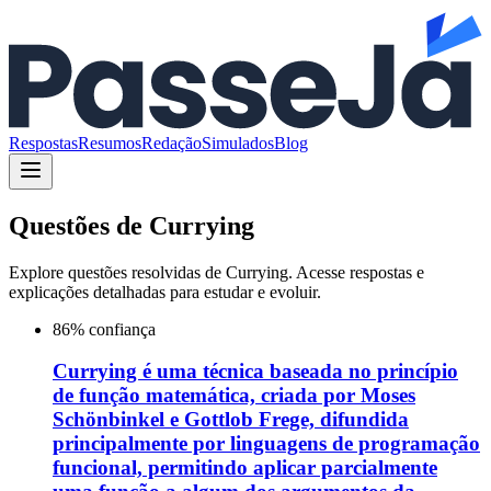
Respostas
Resumos
Redação
Simulados
Blog
Questões de
Currying
Explore questões resolvidas de
Currying
. Acesse respostas e
explicações detalhadas para estudar e evoluir.
86
% confiança
Currying é uma técnica baseada no princípio
de função matemática, criada por Moses
Schönbinkel e Gottlob Frege, difundida
principalmente por linguagens de programação
funcional, permitindo aplicar parcialmente