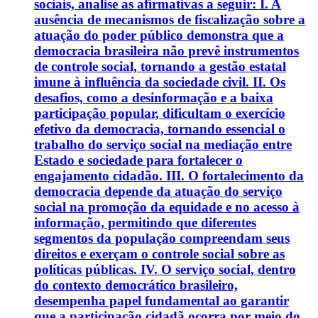
sociais, analise as afirmativas a seguir: I. A
ausência de mecanismos de fiscalização sobre a
atuação do poder público demonstra que a
democracia brasileira não prevê instrumentos
de controle social, tornando a gestão estatal
imune à influência da sociedade civil. II. Os
desafios, como a desinformação e a baixa
participação popular, dificultam o exercício
efetivo da democracia, tornando essencial o
trabalho do serviço social na mediação entre
Estado e sociedade para fortalecer o
engajamento cidadão. III. O fortalecimento da
democracia depende da atuação do serviço
social na promoção da equidade e no acesso à
informação, permitindo que diferentes
segmentos da população compreendam seus
direitos e exerçam o controle social sobre as
políticas públicas. IV. O serviço social, dentro
do contexto democrático brasileiro,
desempenha papel fundamental ao garantir
que a participação cidadã ocorra por meio do