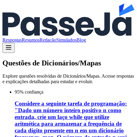
Respostas
Resumos
Redação
Simulados
Blog
Questões de
Dicionários/Mapas
Explore questões resolvidas de
Dicionários/Mapas
. Acesse respostas
e explicações detalhadas para estudar e evoluir.
95
% confiança
Considere a seguinte tarefa de programação:
"Dado um número inteiro positivo n como
entrada, crie um laço while que utilize
aritmética para armazenar a frequência de
cada dígito presente em n em um dicionário