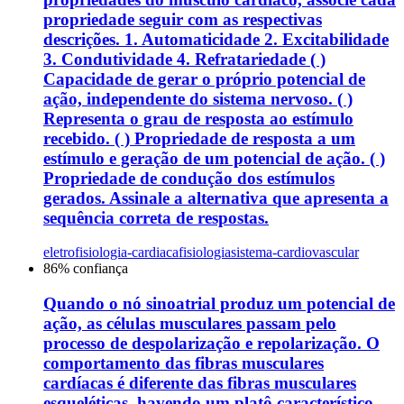
propriedade seguir com as respectivas
descrições. 1. Automaticidade 2. Excitabilidade
3. Condutividade 4. Refratariedade ( )
Capacidade de gerar o próprio potencial de
ação, independente do sistema nervoso. ( )
Representa o grau de resposta ao estímulo
recebido. ( ) Propriedade de resposta a um
estímulo e geração de um potencial de ação. ( )
Propriedade de condução dos estímulos
gerados. Assinale a alternativa que apresenta a
sequência correta de respostas.
eletrofisiologia-cardiaca
fisiologia
sistema-cardiovascular
86
% confiança
Quando o nó sinoatrial produz um potencial de
ação, as células musculares passam pelo
processo de despolarização e repolarização. O
comportamento das fibras musculares
cardíacas é diferente das fibras musculares
esqueléticas, havendo um platô característico,