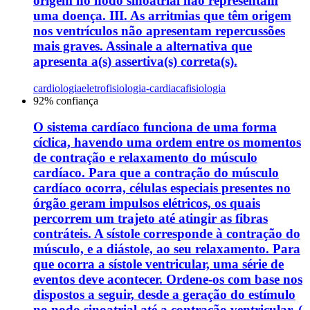
origem no nodo sinoatrial não representam
uma doença. III. As arritmias que têm origem
nos ventrículos não apresentam repercussões
mais graves. Assinale a alternativa que
apresenta a(s) assertiva(s) correta(s).
cardiologia
eletrofisiologia-cardiaca
fisiologia
92
% confiança
O sistema cardíaco funciona de uma forma
cíclica, havendo uma ordem entre os momentos
de contração e relaxamento do músculo
cardíaco. Para que a contração do músculo
cardíaco ocorra, células especiais presentes no
órgão geram impulsos elétricos, os quais
percorrem um trajeto até atingir as fibras
contráteis. A sístole corresponde à contração do
músculo, e a diástole, ao seu relaxamento. Para
que ocorra a sístole ventricular, uma série de
eventos deve acontecer. Ordene-os com base nos
dispostos a seguir, desde a geração do estímulo
no nodo sinoatrial até a contração ventricular. (